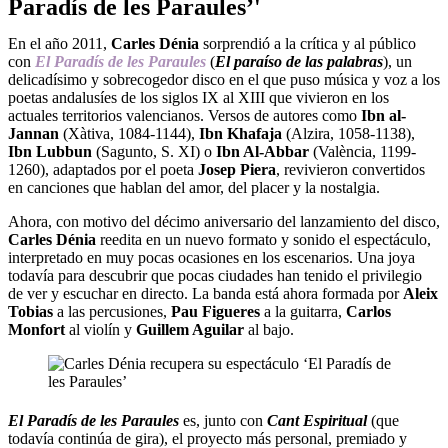
Paradís de les Paraules’'
En el año 2011,
Carles Dénia
sorprendió a la crítica y al público
con
El Paradís de les Paraules
(
El paraíso de las palabras
), un
delicadísimo y sobrecogedor disco en el que puso música y voz a los
poetas andalusíes de los siglos IX al XIII que vivieron en los
actuales territorios valencianos. Versos de autores como
Ibn al-
Jannan
(Xàtiva, 1084-1144),
Ibn Khafaja
(Alzira, 1058-1138),
Ibn Lubbun
(Sagunto, S. XI) o
Ibn Al-Abbar
(València, 1199-
1260), adaptados por el poeta
Josep Piera
, revivieron convertidos
en canciones que hablan del amor, del placer y la nostalgia.
Ahora, con motivo del décimo aniversario del lanzamiento del disco,
Carles Dénia
reedita en un nuevo formato y sonido el espectáculo,
interpretado en muy pocas ocasiones en los escenarios. Una joya
todavía para descubrir que pocas ciudades han tenido el privilegio
de ver y escuchar en directo. La banda está ahora formada por
Aleix
Tobias
a las percusiones,
Pau Figueres
a la guitarra,
Carlos
Monfort
al violín y
Guillem Aguilar
al bajo.
El Paradís de les Paraules
es, junto con
Cant Espiritual
(que
todavía continúa de gira), el proyecto más personal, premiado y