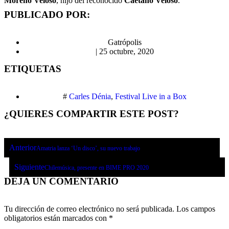
Moreno Veloso
, hijo del reconocido
Caetano Veloso
.
PUBLICADO POR:
Gatrópolis
|
25 octubre, 2020
ETIQUETAS
#
Carles Dénia
,
Festival Live in a Box
¿QUIERES COMPARTIR ESTE POST?
Anterior
Amatria lanza ‘Un disco’, su nuevo trabajo
Siguiente
Chilemúsica, presente en BIME PRO 2020
DEJA UN COMENTARIO
Tu dirección de correo electrónico no será publicada.
Los campos
obligatorios están marcados con
*