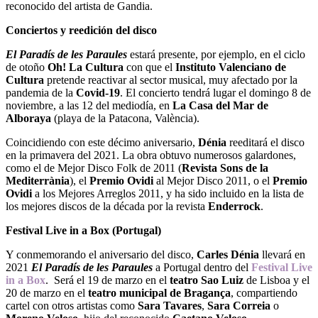
reconocido del artista de Gandia.
Conciertos y reedición del disco
El Paradís de les Paraules
estará presente, por ejemplo, en el ciclo
de otoño
Oh! La Cultura
con que el
Instituto Valenciano de
Cultura
pretende reactivar al sector musical, muy afectado por la
pandemia de la
Covid-19
. El concierto tendrá lugar el domingo 8 de
noviembre, a las 12 del mediodía, en
La Casa del Mar de
Alboraya
(playa de la Patacona, València).
Coincidiendo con este décimo aniversario,
Dénia
reeditará el disco
en la primavera del 2021. La obra obtuvo numerosos galardones,
como el de Mejor Disco Folk de 2011 (
Revista Sons de la
Mediterrània
), el
Premio Ovidi
al Mejor Disco 2011, o el
Premio
Ovidi
a los Mejores Arreglos 2011, y ha sido incluido en la lista de
los mejores discos de la década por la revista
Enderrock
.
Festival Live in a Box (Portugal)
Y conmemorando el aniversario del disco,
Carles Dénia
llevará en
2021
El Paradís de les Paraules
a Portugal dentro del
Festival Live
in a Box
. Será el 19 de marzo en el
teatro Sao Luiz
de Lisboa y el
20 de marzo en el
teatro municipal de Bragança
, compartiendo
cartel con otros artistas como
Sara Tavares
,
Sara Correia
o