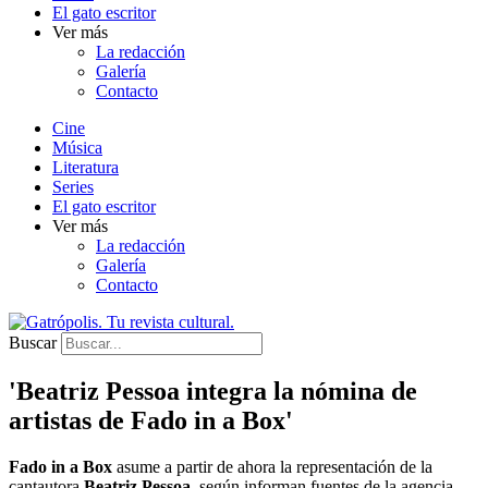
El gato escritor
Ver más
La redacción
Galería
Contacto
Cine
Música
Literatura
Series
El gato escritor
Ver más
La redacción
Galería
Contacto
Buscar
'Beatriz Pessoa integra la nómina de
artistas de Fado in a Box'
Fado in a Box
asume a partir de ahora la representación de la
cantautora
Beatriz Pessoa
, según informan fuentes de la agencia