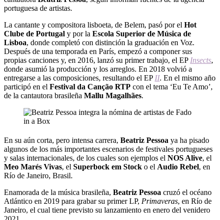
portuguesa de artistas.
La cantante y compositora lisboeta, de Belem, pasó por el
Hot
Clube de Portugal
y por la
Escola Superior de Música de
Lisboa
, donde completó con distinción la graduación en Voz.
Después de una temporada en París, empezó a componer sus
propias canciones y, en 2016, lanzó su primer trabajo, el EP
Insects
,
donde asumió la producción y los arreglos. En 2018 volvió a
entregarse a las composiciones, resultando el EP
II
.
En el mismo año
participó en el
Festival da Canção RTP
con el tema ‘Eu Te Amo’,
de la cantautora brasileña
Mallu Magalhães
.
En su aún corta, pero intensa carrera,
Beatriz Pessoa
ya ha pisado
algunos de los más importantes escenarios de festivales portugueses
y salas internacionales, de los cuales son ejemplos el
NOS Alive
, el
Meo
Marés Vivas
, el
Superbock em Stock
o el
Audio Rebel
, en
Río de Janeiro, Brasil.
Enamorada de la música brasileña,
Beatriz Pessoa
cruzó el océano
Atlántico en 2019 para grabar su primer LP,
Primaveras
, en Río de
Janeiro, el cual tiene previsto su lanzamiento en enero del venidero
2021.