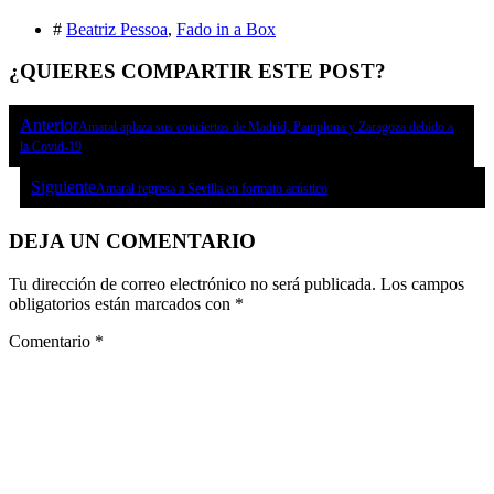
#
Beatriz Pessoa
,
Fado in a Box
¿QUIERES COMPARTIR ESTE POST?
Anterior
Amaral aplaza sus conciertos de Madrid, Pamplona y Zaragoza debido a
la Covid-19
Siguiente
Amaral regresa a Sevilla en formato acústico
DEJA UN COMENTARIO
Tu dirección de correo electrónico no será publicada.
Los campos
obligatorios están marcados con
*
Comentario
*