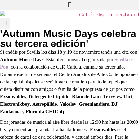
'Autumn Music Days celebra
su tercera edición'
Si andáis por Sevilla los días 18 y 19 de noviembre tenéis una cita con
Autumn Music Days
. Esta oferta musical organizada por
Sevilla es
Pop
, con la colaboración de Café Cartuja, cumple su tercer año.
Durante ese fin de semana, el Centro Andaluz de Arte Contemporáneo
de la capital hispalense será lugar de reunión para todo aquel que
quiera disfrutar con amigos o familia de la propuesta de grupos como
Exsonvaldes
,
Detergente Líquido
,
Blam de Lam
,
Terry vs. Tori
,
Electronikboy
,
Astropålido
,
Yakolev
,
Groenlandiers
,
DJ
Fantasma
y
Florinda CHIC dj
.
Dos jornadas de música al aire libre desde las 12:00 hrs hasta las 20:00
hrs, y con entrada gratuita. La banda francesa
Exsonvaldes
es el
cabeza de cartel de esta celebración, y actuará ambos días. Para la