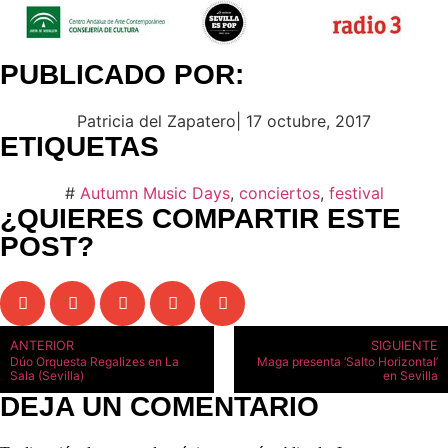
PUBLICADO POR:
Patricia del Zapatero
|
17 octubre, 2017
ETIQUETAS
#
Autumn Music Days
,
conciertos
,
festival
¿QUIERES COMPARTIR ESTE
POST?
ANTERIOR
SIGUIENTE
Dúo Orquesta Regalizes en La
Maga presenta ‘Salto Horizontal’
Sala (Sevilla)
en Sevilla
DEJA UN COMENTARIO