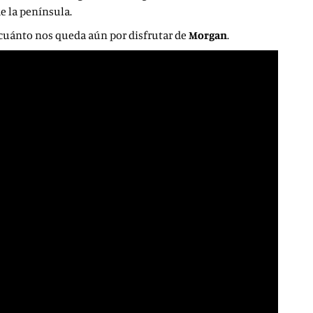
e la península.
r cuánto nos queda aún por disfrutar de
Morgan
.