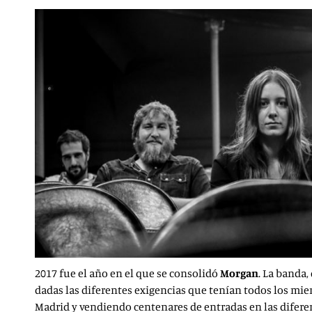
2017 fue el año en el que se consolidó
Morgan
. La banda,
dadas las diferentes exigencias que tenían todos los mie
Madrid y vendiendo centenares de entradas en las diferen