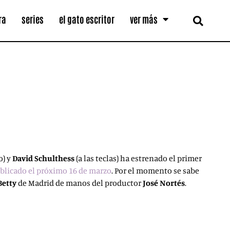
ra
series
el gato escritor
ver más
o) y
David Schulthess
(a las teclas) ha estrenado el primer
ublicado el próximo 16 de marzo
. Por el momento se sabe
Betty
de Madrid de manos del productor
Jos
é
Nort
é
s
.