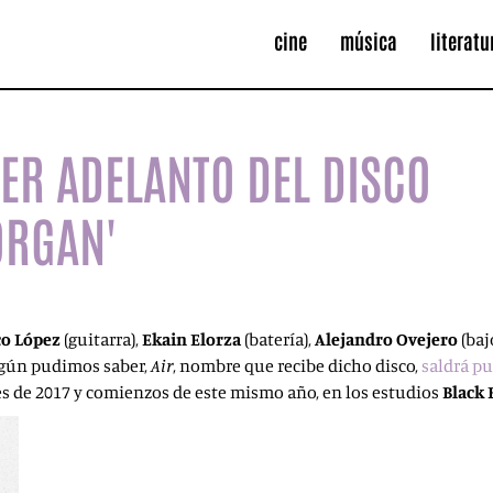
cine
música
literatu
MER ADELANTO DEL DISCO
ORGAN'
o Ló
pez
(guitarra),
Ekain Elorza
(batería),
Alejandro Ovejero
(baj
Según pudimos saber,
Air
, nombre que recibe dicho disco,
saldrá p
es de 2017 y comienzos de este mismo año, en los estudios
Black 