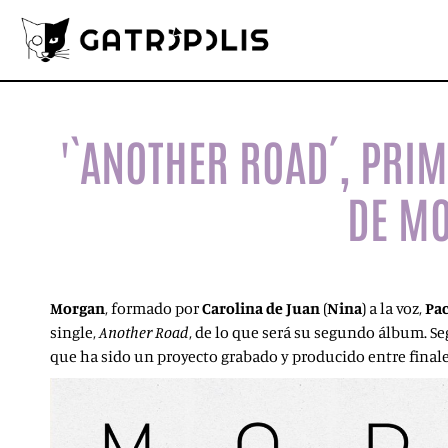
'`ANOTHER ROAD´, PRI
DE M
Morgan
, formado por
Carolina de Juan
(
Nina
) a la voz,
Pac
single,
Another Road
, de lo que será su segundo álbum. 
que ha sido un proyecto grabado y producido entre final