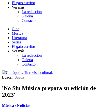
El gato escritor
Ver más
La redacción
Galería
Contacto
Cine
Música
Literatura
Series
El gato escritor
Ver más
La redacción
Galería
Contacto
Buscar
'No Sin Música prepara su edición de
2023'
Música
/
Noticias