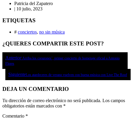
Patricia del Zapatero
|
10 julio, 2023
ETIQUETAS
#
conciertos
,
no sin música
¿QUIERES COMPARTIR ESTE POST?
Anterior
‘Arriba los corazones’, primer concierto de homenaje oficial a Antonio
Flores
Siguiente
Los atardeceres de verano vuelven con buena música con Live The Roof
DEJA UN COMENTARIO
Tu dirección de correo electrónico no será publicada.
Los campos
obligatorios están marcados con
*
Comentario
*