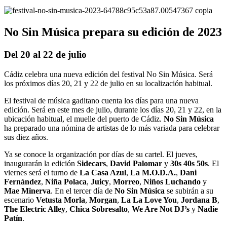
No Sin Música prepara su edición de 2023
Del 20 al 22 de julio
Cádiz celebra una nueva edición del festival No Sin Música. Será
los próximos días 20, 21 y 22 de julio en su localización habitual.
El festival de música gaditano cuenta los días para una nueva
edición. Será en este mes de julio, durante los días 20, 21 y 22, en la
ubicación habitual, el muelle del puerto de Cádiz.
No Sin Música
ha preparado una nómina de artistas de lo más variada para celebrar
sus diez años.
Ya se conoce la organización por días de su cartel. El jueves,
inaugurarán la edición
Sidecars
,
David Palomar
y
30s 40s 50s
. El
viernes será el turno de
La Casa Azul
,
La M.O.D.A.
,
Dani
Fernández
,
Niña Polaca
,
Juicy
,
Morreo
,
Niños Luchando
y
Mae Minerva
. En el tercer día de
No Sin Música
se subirán a su
escenario
Vetusta Morla
,
Morgan
,
La La Love You
,
Jordana B
,
The Electric Alley
,
Chica Sobresalto
,
We Are Not DJ’s
y
Nadie
Patín
.