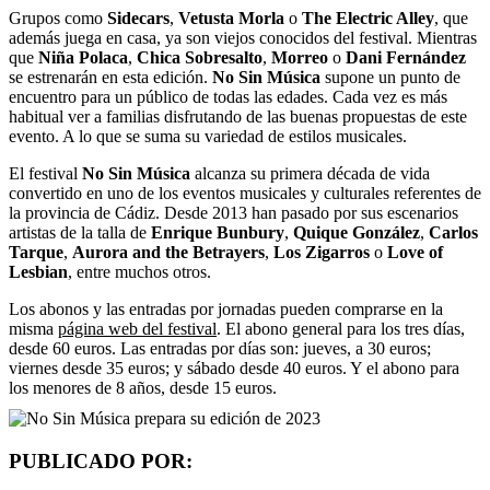
Grupos como
Sidecars
,
Vetusta Morla
o
The Electric Alley
, que
además juega en casa, ya son viejos conocidos del festival. Mientras
que
Niña Polaca
,
Chica Sobresalto
,
Morreo
o
Dani Fernández
se estrenarán en esta edición.
No Sin Música
supone un punto de
encuentro para un público de todas las edades. Cada vez es más
habitual ver a familias disfrutando de las buenas propuestas de este
evento. A lo que se suma su variedad de estilos musicales.
El festival
No Sin Música
alcanza su primera década de vida
convertido en uno de los eventos musicales y culturales referentes de
la provincia de Cádiz. Desde 2013 han pasado por sus escenarios
artistas de la talla de
Enrique Bunbury
,
Quique González
,
Carlos
Tarque
,
Aurora and the Betrayers
,
Los Zigarros
o
Love of
Lesbian
, entre muchos otros.
Los abonos y las entradas por jornadas pueden comprarse en la
misma
página web del festival
. El abono general para los tres días,
desde 60 euros. Las entradas por días son: jueves, a 30 euros;
viernes desde 35 euros; y sábado desde 40 euros. Y el abono para
los menores de 8 años, desde 15 euros.
PUBLICADO POR: