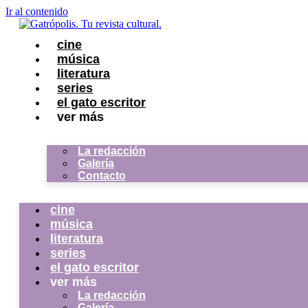
Ir al contenido
cine
música
literatura
series
el gato escritor
ver más
La redacción
Galería
Contacto
cine
música
literatura
series
el gato escritor
ver más
La redacción
Galería