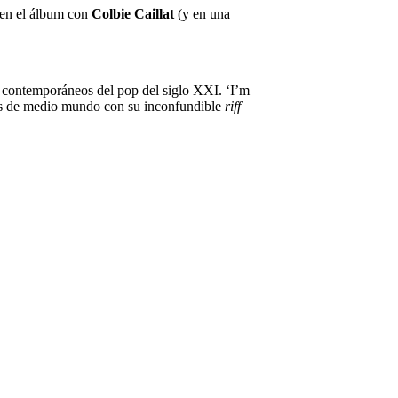
e en el álbum con
Colbie Caillat
(y en una
s contemporáneos del pop del siglo XXI. ‘I’m
res de medio mundo con su inconfundible
riff