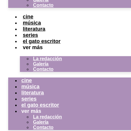
Contacto
cine
música
literatura
series
el gato escritor
ver más
La redacción
Galería
Contacto
cine
música
literatura
series
el gato escritor
ver más
La redacción
Galería
Contacto