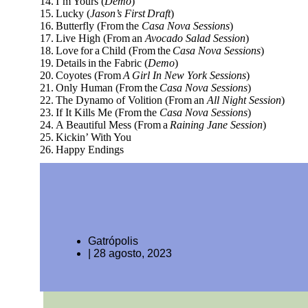
14. I’m Yours (
Demo
)
15. Lucky (
Jason’s First Draft
)
16. Butterfly (From the
Casa Nova Sessions
)
17. Live High (From an
Avocado Salad Session
)
18. Love for a Child (From the
Casa Nova Sessions
)
19. Details in the Fabric (
Demo
)
20. Coyotes (From
A Girl In New York Sessions
)
21. Only Human (From the
Casa Nova Sessions
)
22. The Dynamo of Volition (From an
All Night Session
)
23. If It Kills Me (From the
Casa Nova Sessions
)
24. A Beautiful Mess (From a
Raining Jane Session
)
25. Kickin’ With You
26. Happy Endings
Gatrópolis
|
28 agosto, 2023