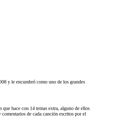
 como ‘I’m yours’.
n 2008 y le encumbró como uno de los grandes
ón que hace con 14 temas extra, alguno de ellos
y comentarios de cada canción escritos por el