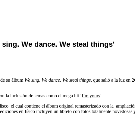
 sing. We dance. We steal things’
exitoso álbum de Jason Mraz, llegará con la inclusión de temas
n de su álbum
We sing. We dance. We steal things
, que salió a la luz e
on la inclusión de
temas
como el mega hit ‘
I’m yours
’.
disco, el cual contiene el álbum original remasterizado con la ampliaci
ediciones en físico incluyen un libreto con fotos totalmente novedosas 