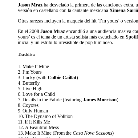
Jason Mraz
ha desvelado la primera de las canciones extra, 
versión en castellano
con la cantante mexicana
Ximena Sari
Otras rarezas incluyen la maqueta del hit ‘I’m yours’ o version
En el 2008
Jason Mraz
encandiló a una audiencia masiva con
yours’ es el tema de un artista solista más escuchado en
Spoti
inicial y un estribillo irresistible de pop luminoso.
Tracklists
1. Make It Mine
2. I’m Yours
3. Lucky (with
Colbie Caillat
)
4. Butterfly
5. Live High
6. Love for a Child
7. Details in the Fabric (featuring
James Morrison
)
8. Coyotes
9. Only Human
10. The Dynamo of Volition
11. If It Kills Me
12. A Beautiful Mess
13. Make It Mine (From the
Casa Nova Sessions
)