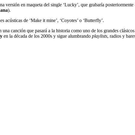
una versión en maqueta del single ‘Lucky’, que grabaría posteriorment
ñana
).
es acústicas de ‘Make it mine’, ‘Coyotes’ o ‘Butterfly’.
 una canción que pasará a la historia como uno de los grandes clásico
fy
en la década de los 2000s y sigue alumbrando
playlists
, radios y ba