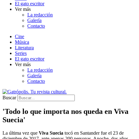
El gato escritor
Ver más
La redacción
Galería
Contacto
Cine
Música
Literatura
Series
El gato escritor
Ver más
La redacción
Galería
Contacto
Buscar
'Todo lo que importa nos queda en Viva
Suecia'
La última vez que
Viva Suecia
tocó en Santander fue el 23 de
diciembre de 2017, ante apenas 200 personas. Anoche, dos años