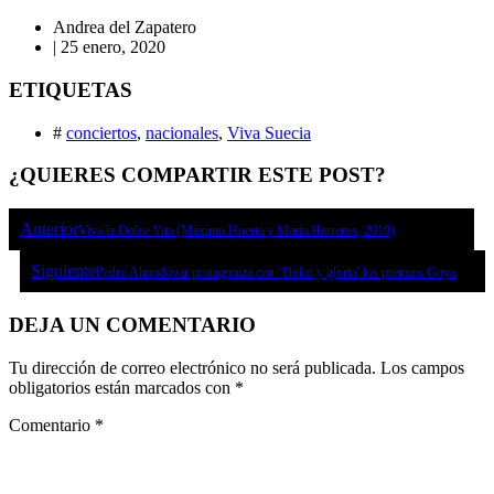
Andrea del Zapatero
|
25 enero, 2020
ETIQUETAS
#
conciertos
,
nacionales
,
Viva Suecia
¿QUIERES COMPARTIR ESTE POST?
Anterior
Viva la Dolce Vita (Máximo Huerta y María Herreros, 2019)
Siguiente
Pedro Almodóvar protagoniza con ‘Dolor y gloria’ los premios Goya
DEJA UN COMENTARIO
Tu dirección de correo electrónico no será publicada.
Los campos
obligatorios están marcados con
*
Comentario
*