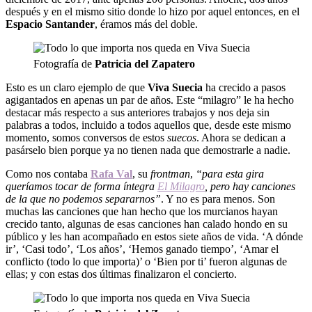
después y en el mismo sitio donde lo hizo por aquel entonces, en el
Espacio Santander
, éramos más del doble.
Fotografía de
Patricia del Zapatero
Esto es un claro ejemplo de que
Viva
Suecia
ha crecido a pasos
agigantados en apenas un par de años. Este “milagro” le ha hecho
destacar más respecto a sus anteriores trabajos y nos deja sin
palabras a todos, incluido a todos aquellos que, desde este mismo
momento, somos conversos de estos
suecos
. Ahora se dedican a
pasárselo bien porque ya no tienen nada que demostrarle a nadie.
Como nos contaba
Rafa Val
, su
frontman
,
“para esta gira
queríamos tocar de forma íntegra
El Milagro
, pero hay canciones
de la que no podemos separarnos”
. Y no es para menos. Son
muchas las canciones que han hecho que los murcianos hayan
crecido tanto, algunas de esas canciones han calado hondo en su
público y les han acompañado en estos siete años de vida. ‘A dónde
ir’, ‘Casi todo’, ‘Los años’, ‘Hemos ganado tiempo’, ‘Amar el
conflicto (todo lo que importa)’ o ‘Bien por ti’ fueron algunas de
ellas; y con estas dos últimas finalizaron el concierto.