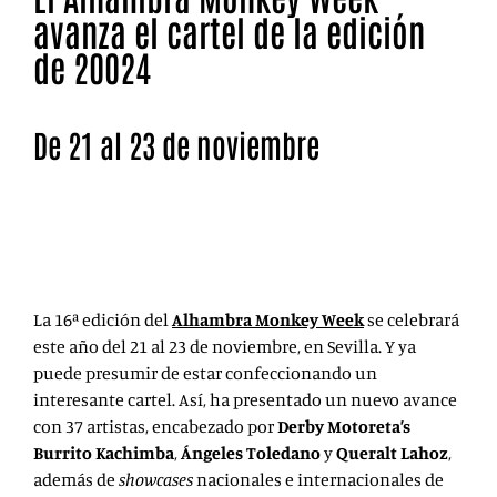
avanza el cartel de la edición
de 20024
De 21 al 23 de noviembre
El Alhambra Monkey Week 2024 se celebrará este año
del 21 al 23 de noviembre, en Sevilla. Y ha anunciado
nuevos nombres a su cartel.
La 16ª edición del
Alhambra Monkey Week
se celebrará
este año del 21 al 23 de noviembre, en Sevilla. Y ya
puede presumir de estar confeccionando un
interesante cartel. Así, ha presentado un nuevo avance
con 37 artistas, encabezado por
Derby Motoreta’s
Burrito Kachimba
,
Ángeles Toledano
y
Queralt Lahoz
,
además de
showcases
nacionales e internacionales de