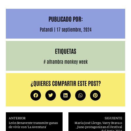
PUBLICADO POR:
Patandi
|
17 septiembre, 2024
ETIQUETAS
#
alhambra monkey week
¿QUIERES COMPARTIR ESTE POST?
ANTERIOR
SIGUIENTE
León Benavente transmite ganas
María José Llergo, Varry Brava o
de vivir con ‘La Aventura’
_Juno protagonizan el Festival
del Patio 2024