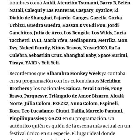
nombres como
Ankli
,
Atención Tsunami
,
Barry B
,
Belén
Natalí
,
Calequi y Las Panteras
,
Caspary
,
Dyatlov
,
El
Diablo de Shanghai
,
Fajardo
,
Ganges
,
Gazella
,
Gorka
Urbizu
,
Guedra Guedra
,
Hassan K
vs
Edi Pou
,
Jordi
Ganchitos
,
Julia de Arco
,
Los Bengala
,
Los Wilds
,
Lucia
Tacchetti
,
LVL1
,
María Yfeu
,
Mediapunta
,
Metrika
,
Mon
Dvy
,
Naked Family
,
Niños Bravos
,
Nusar3000
,
Ra La
Culebra
,
Sebastián Cruz
,
Shanghai Baby
,
Space Surimi
,
Tiraya
,
YARD
y
Yeli Yeli
.
Recordemos que
Alhambra Monkey Week
ya contaba
en su programación con los colombianos
Meridian
Brothers
y los nacionales
Baiuca
,
Yerai Cortés
,
Pony
Bravo
,
Parquesvr
,
Triángulo de Amor Bizarro
,
Alcalá
Norte
,
Júlia Colom
,
EZEZEZ
,
Anna Colom
,
Espineli
,
Kora
,
Teo Lucadamo
,
Ciutat
,
Dalila
,
Marcelo Pantani
,
Pinpilinpussies
y
GAZZI
en su programación. Un
auténtico quién es quién de la escena más actual en un
festival único en su especie. El lugar ideal donde