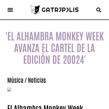
el gato escritor
ver más
'EL ALHAMBRA MONKEY WEEK
AVANZA EL CARTEL DE LA
EDICIÓN DE 20024'
Música
/
Noticias
El Alhambra Monkey Week