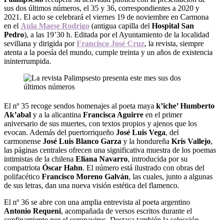
sus dos últimos números, el 35 y 36, correspondientes a 2020 y
2021. El acto se celebrará el viernes 19 de noviembre en Carmona
en el
Aula Maese Rodrigo
(antigua capilla del
Hospital San
Pedro
), a las 19’30 h. Editada por el Ayuntamiento de la localidad
sevillana y dirigida por
Francisco José Cruz
, la revista, siempre
atenta a la poesía del mundo, cumple treinta y un años de existencia
ininterrumpida.
El nº 35 recoge sendos homenajes al poeta maya
k’iche’ Humberto
Ak’abal
y a la alicantina
Francisca Aguirre
en el primer
aniversario de sus muertes, con textos propios y ajenos que los
evocan. Además del puertorriqueño
José Luis Vega
, del
carmonense
José Luis Blanco Garza
y la hondureña
Kris Vallejo
,
las páginas centrales ofrecen una significativa muestra de los poemas
intimistas de la chilena
Eliana Navarro
, introducida por su
compatriota
Óscar Hahn
. El número está ilustrado con obras del
polifacético
Francisco Moreno Galván
, las cuales, junto a algunas
de sus letras, dan una nueva visión estética del flamenco.
El nº 36 se abre con una amplia entrevista al poeta argentino
Antonio Requeni
, acompañada de versos escritos durante el
confinamiento por el coronavirus. Destaca también la selección