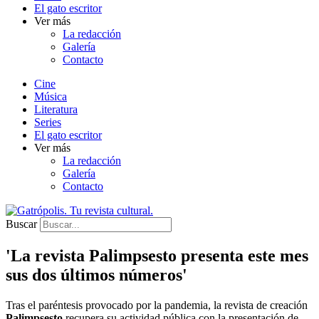
El gato escritor
Ver más
La redacción
Galería
Contacto
Cine
Música
Literatura
Series
El gato escritor
Ver más
La redacción
Galería
Contacto
Buscar
'La revista Palimpsesto presenta este mes
sus dos últimos números'
Tras el paréntesis provocado por la pandemia, la revista de creación
Palimpsesto
recupera su actividad pública con la presentación de