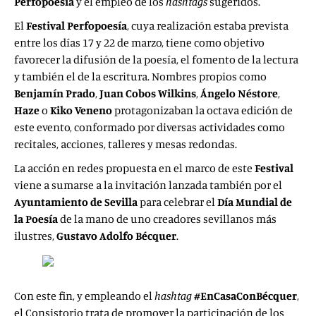
Perfopoesía
y el empleo de los
hashtags
sugeridos.
El
Festival Perfopoesía
, cuya realización estaba prevista
entre los días 17 y 22 de marzo, tiene como objetivo
favorecer la difusión de la poesía, el fomento de la lectura
y también el de la escritura. Nombres propios como
Benjamín Prado
,
Juan Cobos Wilkins
,
Ángelo Néstore
,
Haze
o
Kiko Veneno
protagonizaban la octava edición de
este evento, conformado por diversas actividades como
recitales, acciones, talleres y mesas redondas.
La acción en redes propuesta en el marco de este
Festival
viene a sumarse a la invitación lanzada también por el
Ayuntamiento de Sevilla
para celebrar el
Día Mundial de
la Poesía
de la mano de uno creadores sevillanos más
ilustres,
Gustavo Adolfo Bécquer
.
Con este fin, y empleando el
hashtag
#EnCasaConBécquer
,
el Consistorio trata de promover la participación de los