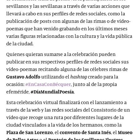
sevillanos y las sevillanas a través de varias acciones que
llevará a cabo en sus perfiles de redes sociales, como la
publicación de posts con algunas de las rimas o de vídeo-
poemas que han venido grabando en los últimos meses
varias figuras relacionadas con la cultura y la vida pública
de la ciudad.
Quienes quieran sumarse a la celebración pueden
publicar en sus respectivos perfiles de redes sociales sus
vídeo-poemas recitando alguna de las célebres rimas de
Gustavo Adolfo
utilizando el
hashtag
creado para la
ocasión:
#EnCasaConBécquer
, junto al de la propia
efeméride,
#DíaMundialPoesía
.
Esta celebración virtual finalizará con el lanzamiento a
través de la web y las redes sociales del Consistorio de un
vídeo que recoge una ruta por diferentes lugares de la
ciudad vinculados a la vida de los hermanos, como la
Plaza de San Lorenzo
, el
convento de Santa Inés
, el
Museo
de Bellas Artes
o el
Panteón de los Sevillanos Ilustres
,