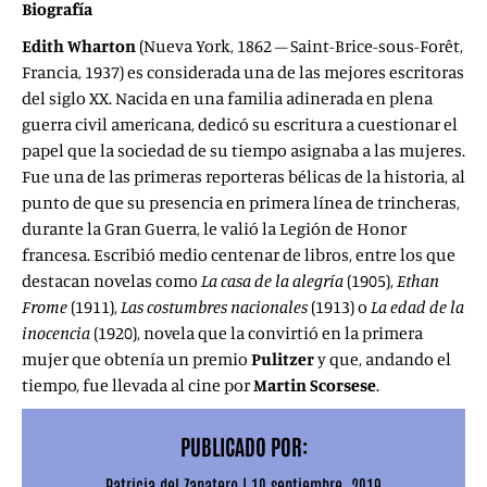
Biografía
Edith Wharton
(Nueva York, 1862 – Saint-Brice-sous-Forêt,
Francia, 1937) es considerada una de las mejores escritoras
del siglo XX. Nacida en una familia adinerada en plena
guerra civil americana, dedicó su escritura a cuestionar el
papel que la sociedad de su tiempo asignaba a las mujeres.
Fue una de las primeras reporteras bélicas de la historia, al
punto de que su presencia en primera línea de trincheras,
durante la Gran Guerra, le valió la Legión de Honor
francesa. Escribió medio centenar de libros, entre los que
destacan novelas como
La casa de la alegría
(1905),
Ethan
Frome
(1911),
Las costumbres nacionales
(1913) o
La edad de la
inocencia
(1920), novela que la convirtió en la primera
mujer que obtenía un premio
Pulitzer
y que, andando el
tiempo, fue llevada al cine por
Martin Scorsese
.
PUBLICADO POR:
Patricia del Zapatero
|
10 septiembre, 2019