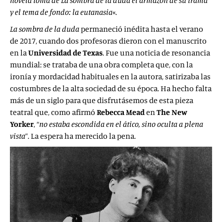
novela toma de La sombra de la duda el armazón de su trama
y el tema de fondo: la eutanasia
«.
La sombra de la duda
permaneció inédita hasta el verano
de 2017, cuando dos profesoras dieron con el manuscrito
en la
Universidad de Texas
. Fue una noticia de resonancia
mundial: se trataba de una obra completa que, con la
ironía y mordacidad habituales en la autora, satirizaba las
costumbres de la alta sociedad de su época. Ha hecho falta
más de un siglo para que disfrutásemos de esta pieza
teatral que, como afirmó
Rebecca Mead
en
The New
Yorker
, “
no estaba escondida en el ático, sino oculta a plena
vista
”. La espera ha merecido la pena.