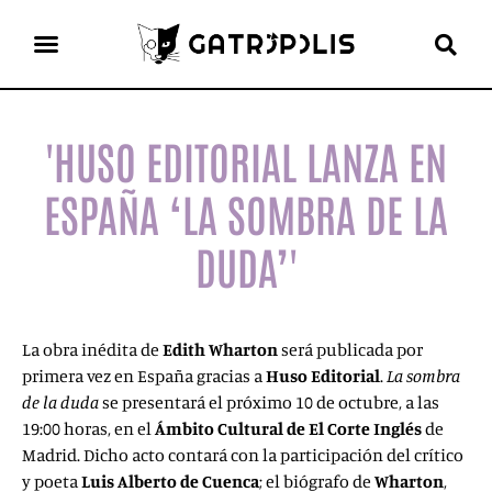
el gato escritor
ver más
'HUSO EDITORIAL LANZA EN
ESPAÑA ‘LA SOMBRA DE LA
DUDA’'
La obra inédita de
Edith Wharton
será publicada por
primera vez en España gracias a
Huso Editorial
.
La sombra
de la duda
se presentará el próximo 10 de octubre, a las
19:00 horas, en el
Ámbito Cultural de El Corte Inglés
de
Madrid. Dicho acto contará con la participación del crítico
y poeta
Luis Alberto de Cuenca
; el biógrafo de
Wharton
,