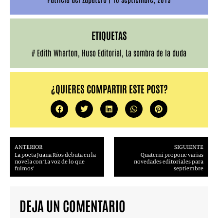
ETIQUETAS
#
Edith Wharton
,
Huso Editorial
,
La sombra de la duda
¿QUIERES COMPARTIR ESTE POST?
ANTERIOR
SIGUIENTE
La poeta Juana Ríos debuta en la
Quaterni propone varias
novela con ‘La voz de lo que
novedades editoriales para
fuimos’
septiembre
DEJA UN COMENTARIO