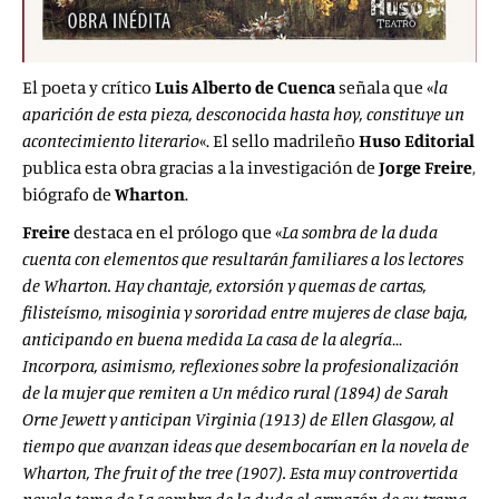
El poeta y crítico
Luis Alberto de Cuenca
señala
que «
la
aparición de esta pieza, desconocida hasta hoy, constituye un
acontecimiento literario
«. El sello madrileño
Huso Editorial
publica esta obra gracias a la investigación de
Jorge Freire
,
biógrafo de
Wharton
.
Freire
destaca en el prólogo que «
La sombra de la duda
cuenta con elementos que resultarán familiares a los lectores
de Wharton. Hay chantaje, extorsión y quemas de cartas,
filisteísmo, misoginia y sororidad entre mujeres de clase baja,
anticipando en buena medida La casa de la alegría…
Incorpora, asimismo, reflexiones sobre la profesionalización
de la mujer que remiten a Un médico rural (1894) de Sarah
Orne Jewett y anticipan Virginia (1913) de Ellen Glasgow, al
tiempo que avanzan ideas que desembocarían en la novela de
Wharton, The fruit of the tree (1907). Esta muy controvertida