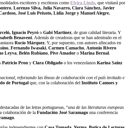
nsolidados escritores y escritoras como
Elvira Lindo
, que visitará por
ontero
,
Lorenzo Silva, Julia Navarro, Clara Sánchez, Javier
ardoso, José Luis Peixoto, Lidia Jorge y Manuel Alegre.
rceló, Ignacio Peyró
o
Gabi Martínez
, de gran calidad literaria. Y
isabeth Benavent
.
Además de creadoras que se han adentrado en el
cantaora
Rocío Márquez
.
Y, por supuesto, con autores afincados en
nsino
,
Fernando Iwasaki
,
Carmen Camacho
,
Antonio Rivero
no Leyva
,
Belén Rubiano
,
Pive Amador
o
Marina Bernal
.
os
Patricio Pron
y
Clara Obligado
o los venezolanos
Karina Sainz
nacional, reforzando las líneas de colaboración con el país invitado e
do de Portugal
que, con la colaboración del
Instituto Camoes y
 destacadas de las letras portuguesas, “
una de las literaturas europeas
la colaboración de la
Fundación José Saramago
una conferencia
aramago
.
rerías independientes con
Casa Tomada
,
Yerma
,
Botica de Lectores
,