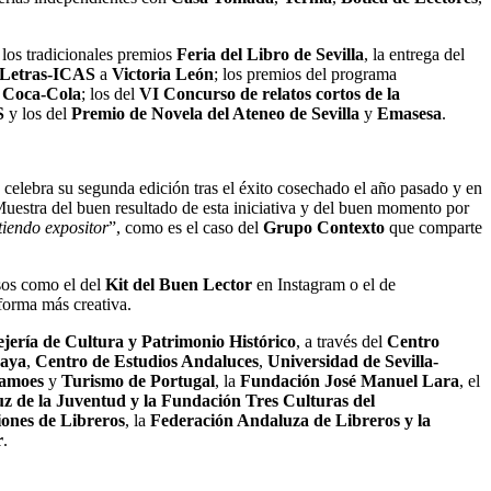
los tradicionales premios
Feria del Libro de Sevilla
, la entrega del
s Letras-ICAS
a
Victoria León
; los premios del programa
e
Coca-Cola
; los del
VI Concurso de relatos cortos de la
S
y los del
Premio de Novela del Ateneo de Sevilla
y
Emasesa
.
e celebra su segunda edición tras el éxito cosechado el año pasado y en
 Muestra del buen resultado de esta iniciativa y del buen momento por
tiendo expositor
”, como es el caso del
Grupo Contexto
que comparte
rsos como el del
Kit del Buen Lector
en Instagram o el de
forma más creativa.
jería de Cultura y Patrimonio Histórico
, a través del
Centro
aya
,
Centro de Estudios Andaluces
,
Universidad de Sevilla-
Camoes
y
Turismo de Portugal
, la
Fundación José Manuel Lara
, el
uz de la Juventud y la Fundación Tres Culturas del
ones de Libreros
, la
Federación Andaluza de Libreros y la
r
.