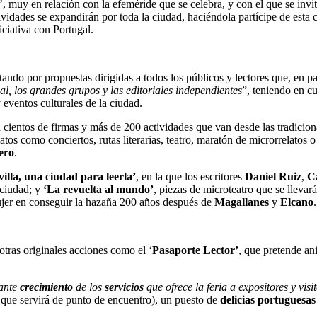
’, muy en relación con la efeméride que se celebra, y con el que se invita
ividades se expandirán por toda la ciudad, haciéndola partícipe de esta c
iciativa con Portugal.
ando por propuestas dirigidas a todos los públicos y lectores que, en pa
onal, los grandes grupos y las editoriales independientes
”, teniendo en cu
 eventos culturales de la ciudad.
con cientos de firmas y más de 200 actividades que van desde las tradic
rmatos como conciertos, rutas literarias, teatro, maratón de microrrelatos 
ero
.
villa, una ciudad para leerla’
, en la que los escritores
Daniel Ruiz
,
C
 ciudad; y
‘La revuelta al mundo’
, piezas de microteatro que se llevará
ujer en conseguir la hazaña 200 años después de
Magallanes
y
Elcano
otras originales acciones como el ‘
Pasaporte Lector’
, que pretende an
ante
crecimiento
de los
servicios
que ofrece la feria a expositores y visi
que servirá de punto de encuentro), un puesto de
delicias portuguesas