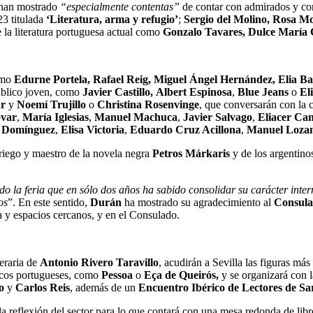
e han mostrado
“especialmente contentas”
de contar con admirados y co
23 titulada
‘Literatura, arma y refugio’
;
Sergio del Molino, Rosa M
e la literatura portuguesa actual como
Gonzalo Tavares, Dulce María C
como
Edurne Portela, Rafael Reig, Miguel Ángel Hernández, Elia Ba
público joven, como
Javier Castillo,
Albert Espinosa
,
Blue Jeans
o
El
ar
y
Noemí Trujillo
o
Christina Rosenvinge
, que conversarán con la 
óvar
,
María Iglesias
,
Manuel Machuca
,
Javier Salvago
,
Eliacer Ca
z Domínguez
,
Elisa Victoria
,
Eduardo Cruz Acillona
,
Manuel Loza
 griego y maestro de la novela negra
Petros Márkaris
y de los argentin
do la feria que en sólo dos años ha sabido consolidar su carácter inter
os
”. En este sentido,
Durán
ha mostrado su agradecimiento al
Consula
ria y espacios cercanos, y en el Consulado.
teraria de
Antonio Rivero Taravillo
, acudirán a Sevilla las figuras más
sicos portugueses, como
Pessoa
o
Eça de Queirós,
y se organizará con 
to
y
Carlos Reis
, además de un
Encuentro Ibérico de Lectores de S
la reflexión del sector para lo que contará con una mesa redonda de lib