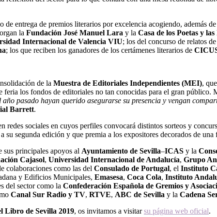
o de entrega de premios literarios
por excelencia acogiendo, además de 
organ la
Fundación José Manuel Lara
y la
Casa de los Poetas y la
rsidad Internacional de Valencia VIU
; los del concurso de relatos d
na
; los que reciben los ganadores de los certámenes literarios de
CICU
onsolidación de la
Muestra de Editoriales Independientes (MEI)
, qu
e feria los fondos de editoriales no tan conocidas para el gran público.
 el año pasado hayan querido asegurarse su presencia y vengan compar
ial Barrett
.
en redes sociales en cuyos perfiles convocará distintos sorteos y concu
 a su segunda edición y que premia a los expositores decorados de una 
 sus principales apoyos al
Ayuntamiento de Sevilla
–
ICAS
y la
Conse
ación Cajasol
,
Universidad Internacional de Andalucía
,
Grupo An
e colaboraciones como las del
Consulado de Portugal
, el
Instituto 
dadana y Edificios Municipales,
Emasesa
,
Coca Cola
,
Instituto Andal
es del sector como la
Confederación Española de Gremios y Asociaci
como
Canal Sur Radio y TV
,
RTVE
,
ABC de Sevilla
y la
Cadena Se
l Libro de Sevilla 2019
, os invitamos a visitar
su página web oficial
.