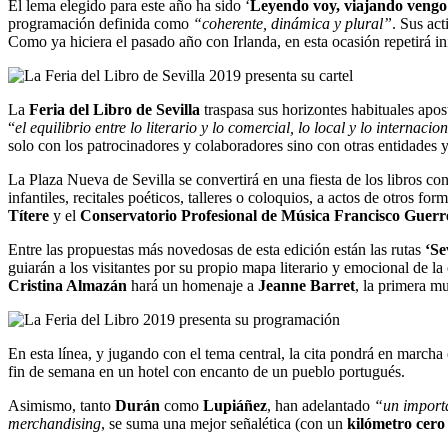
El lema elegido para este año ha sido ‘
Leyendo voy, viajando vengo
programación definida como
“coherente, dinámica y plural”
. Sus act
Como ya hiciera el pasado año con Irlanda, en esta ocasión repetirá in
La
Feria del Libro de Sevilla
traspasa sus horizontes habituales apost
“
el equilibrio entre lo literario y lo comercial, lo local y lo internaci
solo con los patrocinadores y colaboradores sino con otras entidades y
La Plaza Nueva de Sevilla
se convertirá en una fiesta de los libros 
infantiles, recitales poéticos, talleres o coloquios, a actos de otros fo
Títere
y el
Conservatorio Profesional de Música Francisco Guerr
Entre las propuestas más novedosas de esta edición están las rutas
‘Se
guiarán a los visitantes por su propio mapa literario y emocional de la
Cristina Almazán
hará un homenaje a
Jeanne Barret
, la primera m
En esta línea, y jugando con el tema central, la cita pondrá en marcha 
fin de semana en un hotel con encanto de un pueblo portugués.
Asimismo, tanto
Durán
como
Lupiáñez
, han adelantado
“un import
merchandising
, se suma una mejor señalética (con un
kilómetro cero