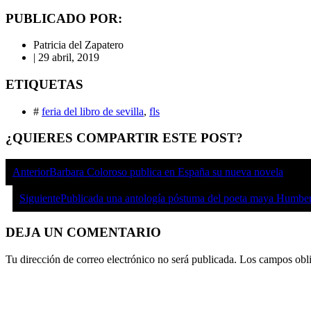
PUBLICADO POR:
Patricia del Zapatero
|
29 abril, 2019
ETIQUETAS
#
feria del libro de sevilla
,
fls
¿QUIERES COMPARTIR ESTE POST?
Anterior
Barbara Coloroso publica en España su nueva novela
Siguiente
Publicada una antología póstuma del poeta maya Humber
DEJA UN COMENTARIO
Tu dirección de correo electrónico no será publicada.
Los campos obli