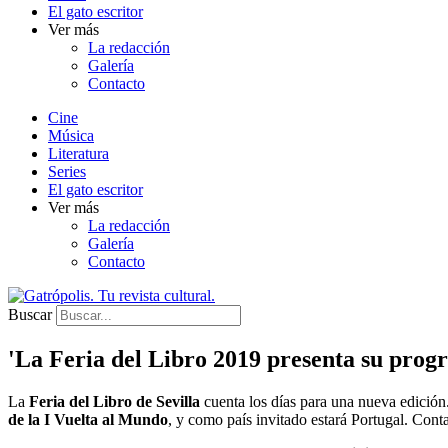
El gato escritor
Ver más
La redacción
Galería
Contacto
Cine
Música
Literatura
Series
El gato escritor
Ver más
La redacción
Galería
Contacto
Buscar
'La Feria del Libro 2019 presenta su prog
La
Feria del Libro de Sevilla
cuenta los días para una nueva edición.
de la I Vuelta al Mundo
, y como país invitado estará Portugal. Cont