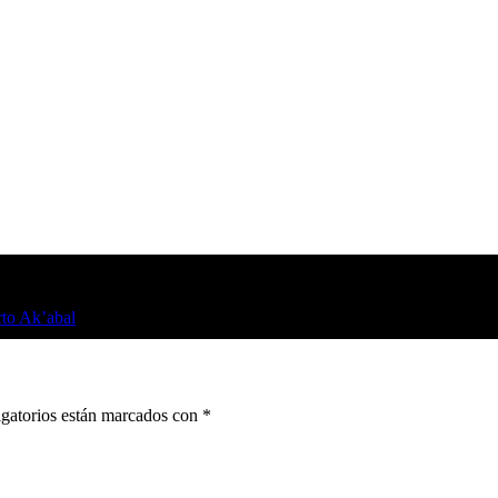
to Ak’abal
gatorios están marcados con
*