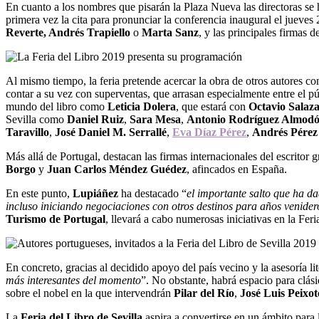
En cuanto a los nombres que pisarán la Plaza Nueva las directoras s
primera vez la cita para pronunciar la conferencia inaugural el jueves 
Reverte, Andrés Trapiello
o
Marta Sanz
, y
las principales firmas d
Al mismo tiempo, la feria pretende acercar la obra de otros autores 
contar a su vez con superventas, que arrasan especialmente entre el 
mundo del libro como
Leticia Dolera
, que estará con
Octavio Salaz
Sevilla como
Daniel Ruiz
,
Sara Mesa
,
Antonio Rodríguez Almod
Taravillo
,
José Daniel M. Serrallé
,
Eva Díaz Pérez
,
Andrés Pére
Más allá de Portugal, destacan las firmas internacionales del escritor
Borgo
y
Juan Carlos Méndez Guédez
, afincados en España.
En este punto,
Lupiáñez
ha destacado “
el importante salto que ha da
incluso iniciando negociaciones con otros destinos para años venider
Turismo de Portugal
, llevará a cabo numerosas iniciativas en la Fe
En concreto, gracias al decidido apoyo del país vecino y la asesoría li
más interesantes del momento
”. No obstante,
habrá espacio para clá
sobre el nobel en la que intervendrán
Pilar del Río
,
José Luis Peixo
La
Feria del Libro de Sevilla
aspira a convertirse en un ámbito para 