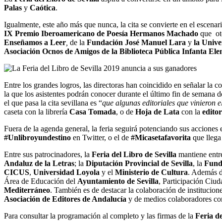
Palas
y
Caótica
.
Igualmente, este año más que nunca, la cita se convierte en el escenari
IX Premio Iberoamericano de Poesía Hermanos Machado
que ot
Enseñamos a Leer
,
de la
Fundación José Manuel Lara
y
la Unive
Asociación Ocnos de Amigos de la Biblioteca Pública Infanta Ele
Entre los grandes logros, las directoras han coincidido en señalar la c
la que los asistentes podrán conocer durante el último fin de semana d
el que pasa la cita sevillana es “
que algunas editoriales que vinieron
caseta con la librería
Casa Tomada
, o de
Hoja de Lata
con la
editor
Fuera de la agenda general, la feria seguirá potenciando sus acciones 
#Unlibroyundestino
en Twitter, o el de
#Micasetafavorita
que llega
Entre sus patrocinadores, la
Feria del Libro de Sevilla
mantiene entre
Andaluz de la Letras
; la
Diputación Provincial de Sevilla
, la
Fund
CICUS
,
Universidad Loyola
y el
Ministerio de Cultura
. Además d
Área de Educación del
Ayuntamiento de Sevilla
, Participación Ciu
Mediterráneo
. También es de destacar la colaboración de institucion
Asociación de Editores de Andalucía
y de medios colaboradores 
Para consultar la programación al completo y las firmas de la
Feria de