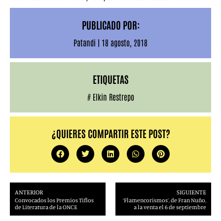
PUBLICADO POR:
Patandi
|
18 agosto, 2018
ETIQUETAS
#
Elkin Restrepo
¿QUIERES COMPARTIR ESTE POST?
ANTERIOR
SIGUIENTE
Convocados los Premios Tiflos
‘Flamencorismos’, de Fran Nuño,
de Literatura de la ONCE
a la venta el 6 de septiembre