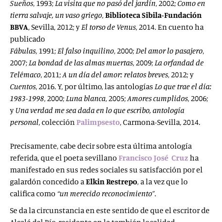
Sueños
, 1993;
La visita que no pasó del jardín
, 2002;
Como
en
tierra salvaje, un vaso griego
,
Biblioteca
Sibila-Fundación
BBVA
, Sevilla, 2012; y
El
torso de Venus
, 2014. En cuento ha
publicado
Fábulas
, 1991;
El falso inquilino
, 2000;
Del
amor lo pasajero
,
2007;
La bondad de las
almas muertas
, 2009;
La orfandad de
Telémaco
, 2011;
A un día del amor: relatos breves
, 2012; y
Cuentos
, 2016. Y, por último, las antologías
Lo que trae
el día:
1983-1998
, 2000;
Luna blanca
, 2005;
Amores cumplidos
, 2006;
y
Una verdad me sea
dada en lo que escribo, antología
personal
, colección
Palimpsesto
, Carmona-Sevilla, 2014.
Precisamente, cabe decir sobre esta última antología
referida, que el poeta sevillano
Francisco José Cruz
ha
manifestado en sus redes sociales su satisfacción por el
galardón concedido a
Elkin Restrepo
, a la vez que lo
califica como
“un
merecido reconocimiento”
.
Se da la circunstancia en este sentido de que el escritor de