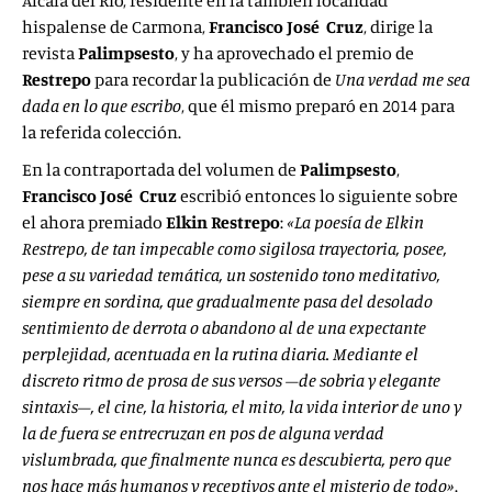
Alcalá del Río, residente en la también localidad
hispalense de Carmona,
Francisco José Cruz
, dirige la
revista
Palimpsesto
, y ha aprovechado el premio de
Restrepo
para recordar la publicación de
Una
verdad me sea
dada en lo que escribo
, que él mismo preparó en 2014 para
la referida colección.
En la contraportada del volumen de
Palimpsesto
,
Francisco José Cruz
escribió entonces lo siguiente sobre
el ahora premiado
Elkin Restrepo
:
«La poesía de Elkin
Restrepo, de tan impecable como sigilosa trayectoria, posee,
pese a su variedad temática, un sostenido tono meditativo,
siempre en sordina, que gradualmente pasa del desolado
sentimiento de derrota o abandono al de una expectante
perplejidad, acentuada en la rutina diaria. Mediante el
discreto ritmo de prosa de sus versos –de sobria y elegante
sintaxis–, el cine, la historia, el mito, la vida interior de uno y
la de fuera se entrecruzan en pos de alguna verdad
vislumbrada, que finalmente nunca es descubierta, pero que
nos hace más humanos y receptivos ante el misterio de todo»
.