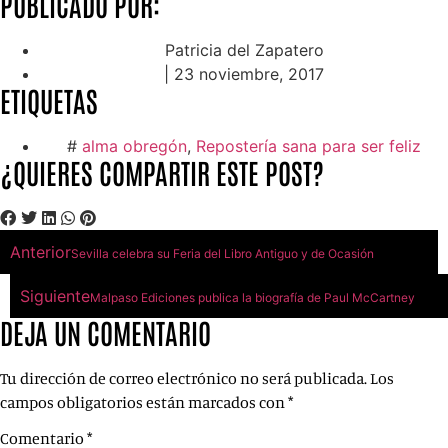
PUBLICADO POR:
Patricia del Zapatero
|
23 noviembre, 2017
ETIQUETAS
#
alma obregón
,
Repostería sana para ser feliz
¿QUIERES COMPARTIR ESTE POST?
Anterior
Sevilla celebra su Feria del Libro Antiguo y de Ocasión
Siguiente
Malpaso Ediciones publica la biografía de Paul McCartney
DEJA UN COMENTARIO
Tu dirección de correo electrónico no será publicada.
Los
campos obligatorios están marcados con
*
Comentario
*