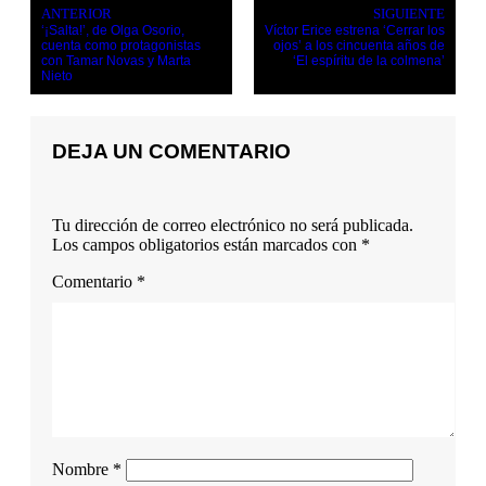
ANTERIOR
SIGUIENTE
‘¡Salta!’, de Olga Osorio,
Víctor Erice estrena ‘Cerrar los
cuenta como protagonistas
ojos’ a los cincuenta años de
con Tamar Novas y Marta
‘El espíritu de la colmena’
Nieto
DEJA UN COMENTARIO
Tu dirección de correo electrónico no será publicada.
Los campos obligatorios están marcados con
*
Comentario
*
Nombre
*