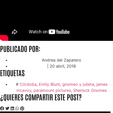
PUBLICADO POR:
Andrea del Zapatero
|
20 abril, 2018
ETIQUETAS
#
Córdoba
,
Emily Blunt
,
gnomeo y julieta
,
james
mcavoy
,
paramount pictures
,
Sherlock Gnomes
¿QUIERES COMPARTIR ESTE POST?