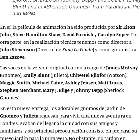
Blunt) and in «Sherlock Gnomes» from Paramount Pic
and MGM.
En sí, la película de animación ha sido producida por
Sir Elton
John
,
Steve
Hamilton Shaw
,
David Furnish
y
Carolyn Soper
. Por
otra parte, en la realización técnica tenemos como director a
John Stevenson
(Director de
Kung Fu Panda
) y como guionista a
Ben Zazove
.
Las voces en la versión original corren a cargo de
James McAvoy
(Gnomeo),
Emily
Blunt
(Julieta),
Chiwetel Ejiofor
(Watson),
Maggie Smith
,
Michael Caine
,
Ashley Jensen
,
Matt Lucas
,
Stephen Merchant
,
Mary J. Blige
y
Johnny Depp
(Sherlock
Gnomes).
En esta nueva entrega, los adorables gnomos de jardín de
Gnomeo y Julieta
regresan para vivir una nueva aventura en
Londres. Acaban de llegar a la ciudad con sus amigos y
familiares, y su principal preocupación consiste en preparar su
nuevo jardín para la primavera. No obstante, no tardan en