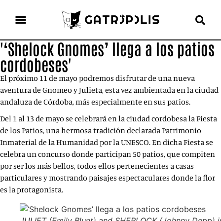
'‘Shelock Gnomes’ llega a los patios
el gato escritor
ver más
cordobeses'
El próximo 11 de mayo podremos disfrutar de una nueva
aventura de Gnomeo y Julieta, esta vez ambientada en la ciudad
andaluza de Córdoba, más especialmente en sus patios.
Del 1 al 13 de mayo se celebrará en la ciudad cordobesa la Fiesta
de los Patios, una hermosa tradición declarada Patrimonio
Inmaterial de la Humanidad por la UNESCO. En dicha Fiesta se
celebra un concurso donde participan 50 patios, que compiten
por ser los más bellos, todos ellos pertenecientes a casas
particulares y mostrando paisajes espectaculares donde la flor
es la protagonista.
JULIET (Emily Blunt) and SHERLOCK (Johnny Depp) i