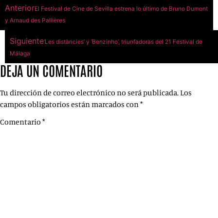
Anterior
El Festival de Cine de Sevilla estrena lo último de Bruno Dumont
y Arnaud des Pallières
Siguiente
‘Les distàncies’ y ‘Benzinho’, triunfadoras del 21 Festival de
Málaga
DEJA UN COMENTARIO
Tu dirección de correo electrónico no será publicada.
Los
campos obligatorios están marcados con
*
Comentario
*