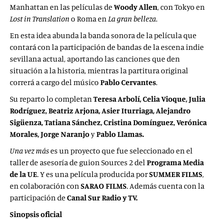
Manhattan en las películas de
Woody Allen
, con Tokyo en
Lost in Translation
o Roma en
La gran belleza
.
En esta idea abunda la banda sonora de la película que
contará con la participación de bandas de la escena indie
sevillana actual, aportando las canciones que den
situación a la historia, mientras la partitura original
correrá a cargo del músico
Pablo Cervantes
.
Su reparto lo completan
Teresa Arbolí, Celia Vioque, Julia
Rodríguez, Beatriz Arjona, Asier Iturriaga, Alejandro
Sigüenza, Tatiana Sánchez, Cristina Domínguez, Verónica
Morales, Jorge Naranjo
y
Pablo Llamas.
Una vez más
es un proyecto que fue seleccionado en el
taller de asesoría de guion Sources 2 del
Programa Media
de la UE
. Y es una película producida por
SUMMER FILMS
,
en colaboración con
SARAO FILMS
. Además cuenta con la
participación de
Canal Sur Radio y TV.
Sinopsis oficial