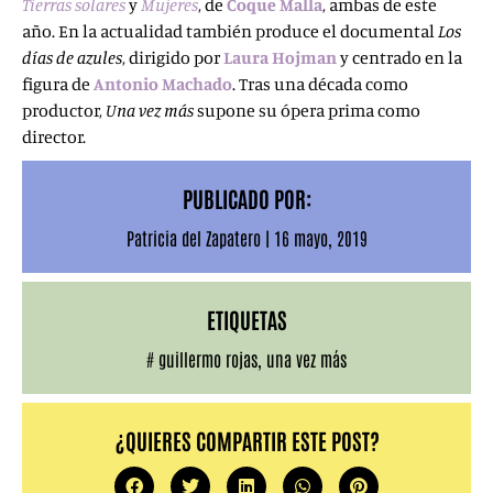
Tierras solares
y
Mujeres
, de
Coque Malla
, ambas de este
año. En la actualidad también produce el documental
Los
días de azules
, dirigido por
Laura Hojman
y centrado en la
figura de
Antonio Machado
. Tras una década como
productor,
Una vez más
supone su ópera prima como
director.
PUBLICADO POR:
Patricia del Zapatero
|
16 mayo, 2019
ETIQUETAS
#
guillermo rojas
,
una vez más
¿QUIERES COMPARTIR ESTE POST?