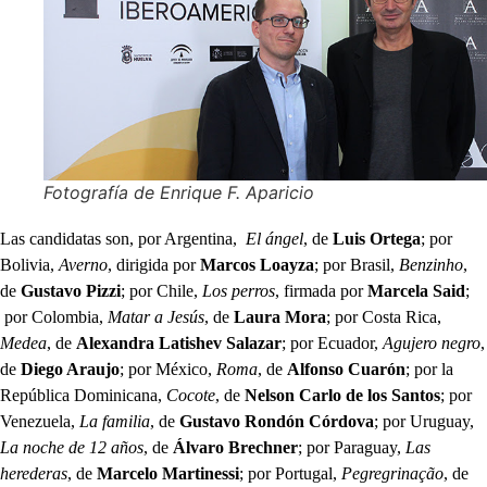
Fotografía de Enrique F. Aparicio
Las candidatas son, por Argentina,
El ángel
, de
Luis
Ortega
; por
Bolivia,
Averno
, dirigida por
Marcos
Loayza
; por Brasil,
Benzinho
,
de
Gustavo Pizzi
; por Chile,
Los perros
, firmada por
Marcela Said
;
por Colombia,
Matar a Jesús
, de
Laura
Mora
; por Costa Rica,
Medea
, de
Alexandra Latishev Salazar
; por Ecuador,
Agujero negro
,
de
Diego Araujo
; por México,
Roma
, de
Alfonso Cuarón
; por la
República Dominicana,
Cocote
, de
Nelson Carlo de los Santos
; por
Venezuela,
La
familia
, de
Gustavo Rondón Córdova
; por Uruguay,
La noche de 12 años
, de
Álvaro
Brechner
; por Paraguay,
Las
herederas
, de
Marcelo
Martinessi
; por Portugal,
Pegregrinação
, de