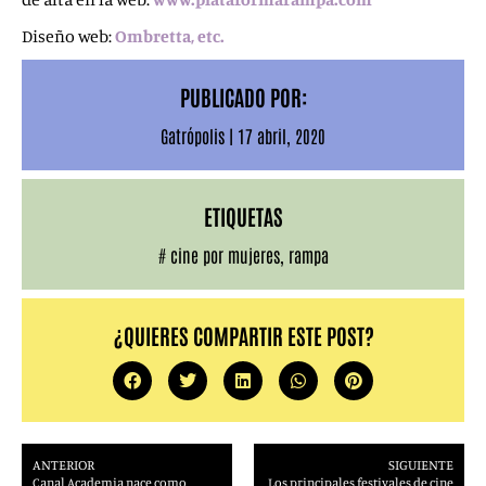
Diseño web:
Ombretta, etc.
PUBLICADO POR:
Gatrópolis
|
17 abril, 2020
ETIQUETAS
#
cine por mujeres
,
rampa
¿QUIERES COMPARTIR ESTE POST?
ANTERIOR
SIGUIENTE
Canal Academia nace como
Los principales festivales de cine