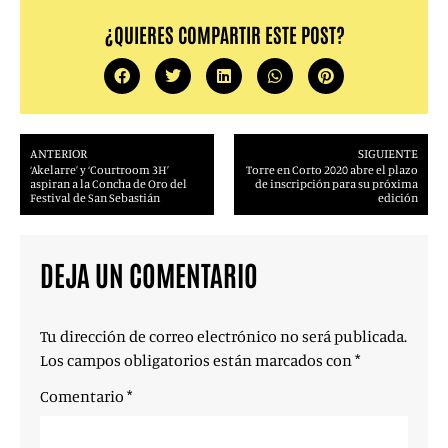
¿QUIERES COMPARTIR ESTE POST?
ANTERIOR
SIGUIENTE
‘Akelarre’ y ‘Courtroom 3H’
Torre en Corto 2020 abre el plazo
aspiran a la Concha de Oro del
de inscripción para su próxima
Festival de San Sebastián
edición
DEJA UN COMENTARIO
Tu dirección de correo electrónico no será publicada.
Los campos obligatorios están marcados con
*
Comentario
*