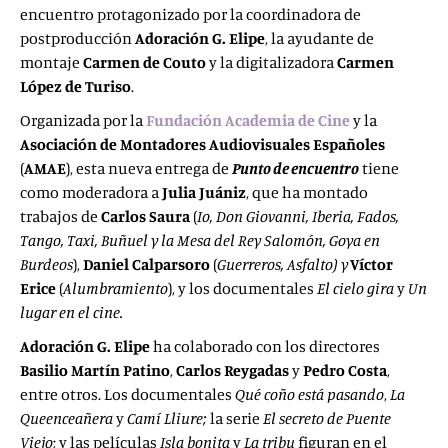
encuentro protagonizado por la coordinadora de
postproducción
Adoración G. Elipe
, la ayudante de
montaje
Carmen de Couto
y la digitalizadora
Carmen
López de Turiso
.
Organizada por la
Fundación Academia de Cine
y la
Asociación de Montadores Audiovisuales Españoles
(
AMAE
), esta nueva entrega de
Punto de encuentro
tiene
como moderadora a
Julia Juániz
, que ha montado
trabajos de
Carlos Saura
(
Io, Don Giovanni, Iberia, Fados,
Tango, Taxi, Buñuel y la Mesa del Rey Salomón, Goya en
Burdeos
),
Daniel Calparsoro
(
Guerreros, Asfalto) y
Víctor
Erice
(
Alumbramiento
), y los documentales
El cielo gira
y
Un
lugar en el cine.
Adoración G. Elipe
ha colaborado con los directores
Basilio Martín Patino
,
Carlos Reygadas
y
Pedro Costa
,
entre otros. Los documentales
Qué coño está pasando
,
La
Queenceañera
y
Camí Lliure;
la serie
El secreto de Puente
Viejo
; y las películas
Isla bonita
y
La tribu
figuran en el