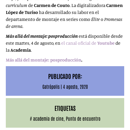
curriculum
de
Carmen de Couto
. La digitalizadora
Carmen
López de Turiso
ha desarrollado su labor en el
departamento de montaje en series como
Élite
o
Promesas
de arena
.
Más allá del montaje: posproducción
está disponible desde
este martes, 4 de agosto, en
el canal oficial de
Youtube
de
la
Academia
.
Más allá del montaje: posproducción
.
PUBLICADO POR:
Gatrópolis
|
4 agosto, 2020
ETIQUETAS
#
academia de cine
,
Punto de encuentro