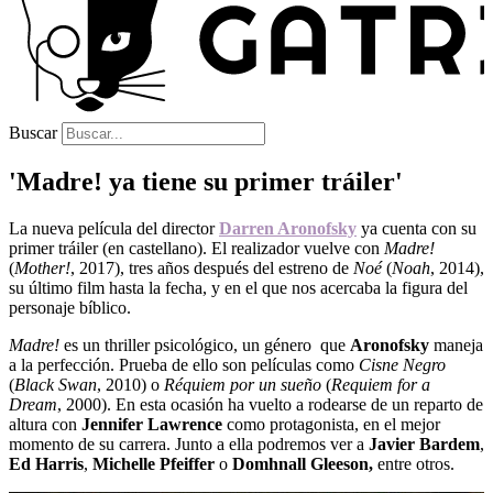
Buscar
'Madre! ya tiene su primer tráiler'
La nueva película del director
Darren Aronofsky
ya cuenta con su
primer tráiler (en castellano). El realizador vuelve con
Madre!
(
Mother!
, 2017), tres años después del estreno de
Noé
(
Noah
, 2014),
su último film hasta la fecha, y en el que nos acercaba la figura del
personaje bíblico.
Madre!
es un thriller psicológico, un género que
Aronofsky
maneja
a la perfección. Prueba de ello son películas como
Cisne Negro
(
Black Swan
, 2010) o
Réquiem por un sueño
(
Requiem for a
Dream
, 2000). En esta ocasión ha vuelto a rodearse de un reparto de
altura con
Jennifer Lawrence
como protagonista, en el mejor
momento de su carrera. Junto a ella podremos ver a
Javier Bardem
,
Ed Harris
,
Michelle Pfeiffer
o
Domhnall Gleeson,
entre otros.