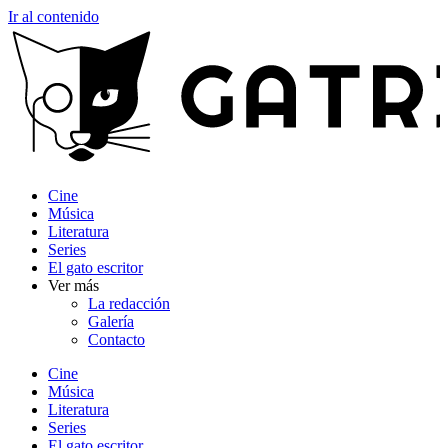
Ir al contenido
Cine
Música
Literatura
Series
El gato escritor
Ver más
La redacción
Galería
Contacto
Cine
Música
Literatura
Series
El gato escritor