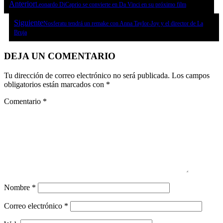
Anterior
Leonardo DiCaprio se convierte en Da Vinci en su próximo film
Siguiente
Nosferatu tendrá un remake con Anna Taylor-Joy y el director de La
Bruja
DEJA UN COMENTARIO
Tu dirección de correo electrónico no será publicada.
Los campos
obligatorios están marcados con
*
Comentario
*
Nombre
*
Correo electrónico
*