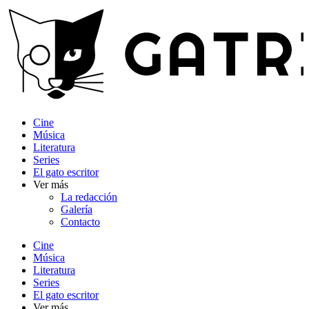
Ir
al
contenido
Cine
Música
Literatura
Series
El gato escritor
Ver más
La redacción
Galería
Contacto
Cine
Música
Literatura
Series
El gato escritor
Ver más