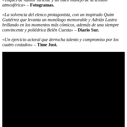
atmosférica
» –
Fotogramas.
«
La solvencia del elenco protagonista, con un inspirado Quim
Gutiérrez que levanta un monólogo memorable y Adrián Lastra
brillando en los momentos más cómicos, además de una siempre
convincente y poliédrica Belén Cuesta» –
Diario Sur.
«
Un ejercicio actoral que derrocha talento y compromiso por los
cuatro costados» –
Time Just.