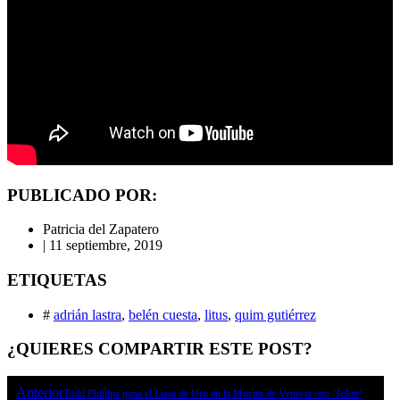
PUBLICADO POR:
Patricia del Zapatero
|
11 septiembre, 2019
ETIQUETAS
#
adrián lastra
,
belén cuesta
,
litus
,
quim gutiérrez
¿QUIERES COMPARTIR ESTE POST?
Anterior
Todd Phillips gana el León de Oro en la Mostra de Venecia con ‘Joker’