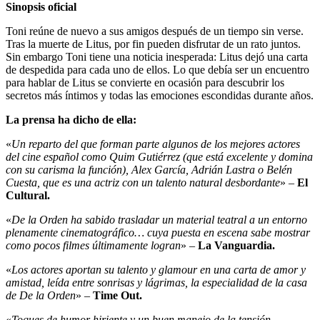
Sinopsis oficial
Toni reúne de nuevo a sus amigos después de un tiempo sin verse.
Tras la muerte de Litus, por fin pueden disfrutar de un rato juntos.
Sin embargo Toni tiene una noticia inesperada: Litus dejó una carta
de despedida para cada uno de ellos. Lo que debía ser un encuentro
para hablar de Litus se convierte en ocasión para descubrir los
secretos más íntimos y todas las emociones escondidas durante años.
La prensa ha dicho de ella:
«
Un reparto del que forman parte algunos de los mejores actores
del cine español como Quim Gutiérrez (que está excelente y domina
con su carisma la función), Alex García, Adrián Lastra o Belén
Cuesta, que es una actriz con un talento natural desbordante
» –
El
Cultural.
«
De la Orden ha sabido trasladar un material teatral a un entorno
plenamente cinematográfico… cuya puesta en escena sabe mostrar
como pocos filmes últimamente logran
» –
La Vanguardia.
«
Los actores aportan su talento y glamour en una carta de amor y
amistad, leída entre sonrisas y lágrimas, la especialidad de la casa
de De la Orden
» –
Time Out.
«
Toques de humor hiriente y un buen manejo de la tensión