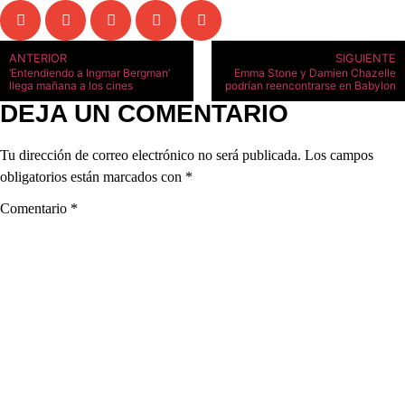
ANTERIOR
SIGUIENTE
‘Entendiendo a Ingmar Bergman’
Emma Stone y Damien Chazelle
llega mañana a los cines
podrían reencontrarse en Babylon
DEJA UN COMENTARIO
Tu dirección de correo electrónico no será publicada.
Los campos
obligatorios están marcados con
*
Comentario
*