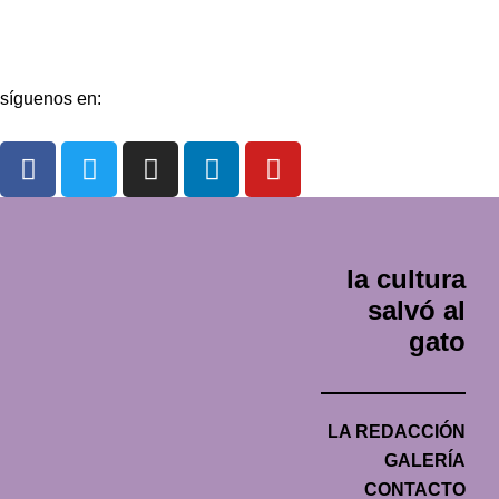
Contacto
síguenos en:
la cultura
salvó al
gato
LA REDACCIÓN
GALERÍA
CONTACTO