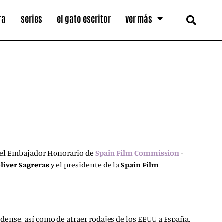
ra
series
el gato escritor
ver más
r el Embajador Honorario de
Spain Film Commission
-
Oliver Sagreras
y el presidente de la
Spain Film
idense, así como de atraer rodajes de los EEUU a España,