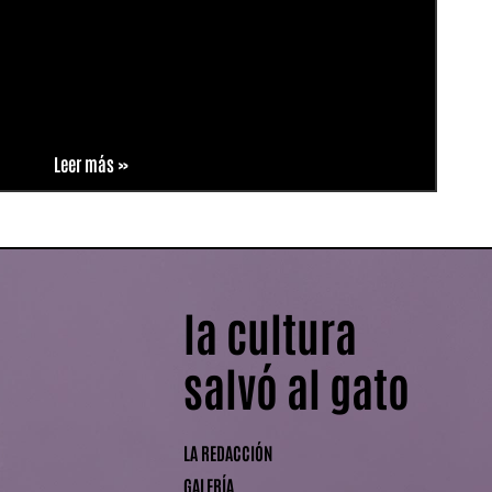
Leer más »
la cultura
salvó al gato
LA REDACCIÓN
GALERÍA