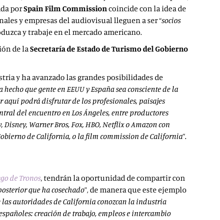
ada por
Spain Film Commission
coincide con la idea de
onales y empresas del audiovisual lleguen a ser “
socios
roduzca y trabaje en el mercado americano.
ión de la
Secretaría de Estado de Turismo del Gobierno
tria y ha avanzado las grandes posibilidades de
a hecho que gente en EEUU y España sea consciente de la
aquí podrá disfrutar de los profesionales, paisajes
ntral del encuentro en Los Ángeles, entre productores
, Disney, Warner Bros, Fox, HBO, Netflix o Amazon con
obierno de California, o la film commission de California
”
.
ego de Tronos
, tendrán la oportunidad de compartir con
 posterior que ha cosechado
”, de manera que este ejemplo
 las autoridades de California conozcan la industria
 españoles: creación de trabajo, empleos e intercambio