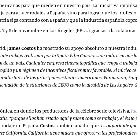
 americanas para que rueden en nuestro país. La iniciativa impuls
ja para atraer rodajes a España, sino para lograr que los profesi
dustria siga contando con España y que la industria española cop
7 y 8 de noviembre en Los Ángeles (EEUU), gracias a la colaborac
rid,
James Costos
ha mostrado su apoyo absoluto a nuestra indus
ante trabajo realizado por la Spain Film Commission radica en que h
e un país. Cualquier empresa cinematográfica que venga a trabajar 
ogida y un régimen de incentivos fiscales muy favorable. El núcleo ce
0 productores de los principales estudios americanos: Paramount, Sony
entación de instituciones de EEUU como la alcaldía de Los Ángeles, G
nica, en donde los productores de la célebre serie televisiva,
Ju
ña, “
porque ellos han estado aquí y saben cómo se trabaja y el éxito
e rodaje en España.
Costos
también añadió que “
es importante que
ce California. California tiene mucho que ofrecer a los profesionales