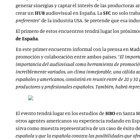
generar sinergias y captar el interés de las productoras
crear un
HUB
audiovisual en España. La
SFC
no solo traba
preferentes
” de la industria USA. Se pretende que esa in
El primero de estos encuentros tendrá lugar los próximos 
de España
.
En este primer encuentro informal con la prensa en Mad
promoción y colaboración entre ambos países, “
El import
importancia del audiovisual como herramienta de promoción d
increíblemente variados, un clima inmejorable, una cálida ac
españoles y americanos, consistirá en reunir entre de 20 y 3
productores y profesionales españoles. También, habrá repres
El evento tendrá lugar en los estudios de
HBO
en Santa Mó
otros agentes americanos su experiencia rodando en Espa
sirva como muestra representativa de un caso de éxito d
española y que la española conozca las posibilidades que ofre