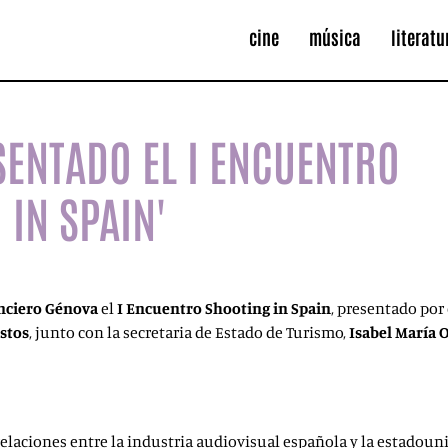
cine
música
literatu
SENTADO EL I ENCUENTRO
 IN SPAIN'
nciero Génova
el
I Encuentro Shooting in Spain
, presentado po
stos
, junto con la secretaria de Estado de Turismo,
Isabel María 
 relaciones entre la industria audiovisual española y la estadoun