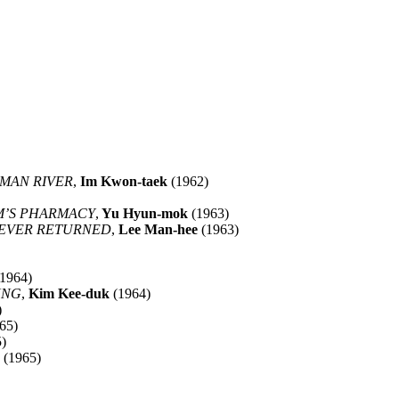
UMAN RIVER
,
Im Kwon-taek
(1962)
M’S PHARMACY
,
Yu Hyun-mok
(1963)
NEVER RETURNED
,
Lee Man-hee
(1963)
1964)
UNG
,
Kim Kee-duk
(1964)
)
65)
)
(1965)