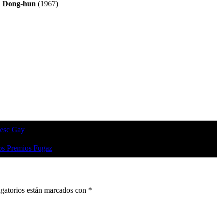
n Dong-hun
(1967)
Cesc Gay
los Premios Fugaz
gatorios están marcados con
*