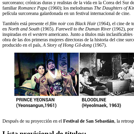
surcoreano; crónicas duras y realistas de la vida en la Corea del Sur
familiar
Romance Papa
(1960); los melodramas
The Daughters of K
película surcoreana galardonada en un festival internacional de cine.
También está presente el
film noir
con
Black Hair
(1964), el cine de t
en
North and South
(1965).
Farewell to the Duman River
(1962), por 
inspiradas en el
western
americano. Junto a títulos más inclasificables 
obra de las dos primeras mujeres directoras de la historia del cine sur
producido en el país,
A Story of Hong Gil-dong
(1967).
Después de su proyección en el
Festival de San Sebastián
, la retro
Lista provisional de títulos: