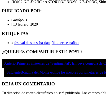
HONG GIL-DONG / A STORY OF HONG GIL-DONG
,
Shi
PUBLICADO POR:
Gatrópolis
|
13 febrero, 2020
ETIQUETAS
#
festival de san sebastián
,
filmoteca española
¿QUIERES COMPARTIR ESTE POST?
Anterior
Primeras imágenes de ‘Sentimental’, la nueva comedia de 
Siguiente
Boadilla del Monte exhibe los mejores cortometrajes de 
DEJA UN COMENTARIO
Tu dirección de correo electrónico no será publicada.
Los campos obli