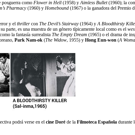
 de posguerra como
Flower in Hell
(1958) y
Aimless Bullet
(1960); la co
im’s Pharmacy
(1960) y
Homebound
(1967) o la ganadora del Premio d
error y el
thriller
con
The Devil’s Stairway
(1964) y
A Bloodthirsty Kille
su parte, es una muestra de un género típicamente local como es el
wes
como la fantasía surrealista
The Empty Dream
(1965) o el drama de in
coreano,
Park Nam-ok
(
The Widow
, 1955) y
Hong Eun-won
(
A Woma
spectiva podrá verse en el
cine Doré
de la
Filmoteca Española
durante l