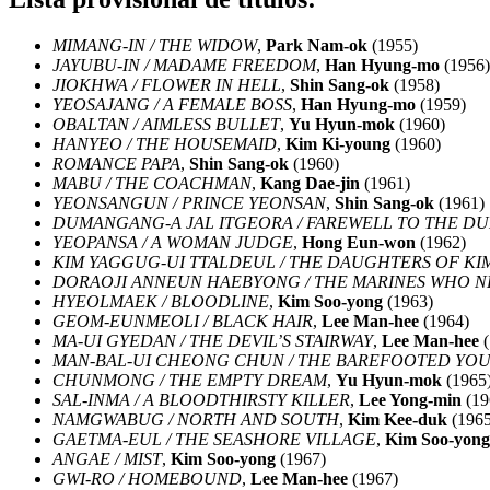
MIMANG-IN / THE WIDOW
,
Park Nam-ok
(1955)
JAYUBU-IN / MADAME FREEDOM
,
Han Hyung-mo
(1956)
JIOKHWA / FLOWER IN HELL
,
Shin Sang-ok
(1958)
YEOSAJANG / A FEMALE BOSS
,
Han Hyung-mo
(1959)
OBALTAN / AIMLESS BULLET
,
Yu Hyun-mok
(1960)
HANYEO / THE HOUSEMAID
,
Kim Ki-young
(1960)
ROMANCE PAPA
,
Shin Sang-ok
(1960)
MABU / THE COACHMAN
,
Kang Dae-jin
(1961)
YEONSANGUN / PRINCE YEONSAN
,
Shin Sang-ok
(1961)
DUMANGANG-A JAL ITGEORA / FAREWELL TO THE D
YEOPANSA / A WOMAN JUDGE
,
Hong Eun-won
(1962)
KIM YAGGUG-UI TTALDEUL / THE DAUGHTERS OF KI
DORAOJI ANNEUN HAEBYONG / THE MARINES WHO 
HYEOLMAEK / BLOODLINE
,
Kim Soo-yong
(1963)
GEOM-EUNMEOLI / BLACK HAIR
,
Lee Man-hee
(1964)
MA-UI GYEDAN / THE DEVIL’S STAIRWAY
,
Lee Man-hee
(
MAN-BAL-UI CHEONG CHUN / THE BAREFOOTED YO
CHUNMONG / THE EMPTY DREAM
,
Yu Hyun-mok
(1965
SAL-INMA / A BLOODTHIRSTY KILLER
,
Lee Yong-min
(19
NAMGWABUG / NORTH AND SOUTH
,
Kim Kee-duk
(1965
GAETMA-EUL / THE SEASHORE VILLAGE
,
Kim Soo-yong
ANGAE / MIST
,
Kim Soo-yong
(1967)
GWI-RO / HOMEBOUND
,
Lee Man-hee
(1967)