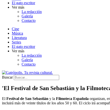
El gato escritor
Ver más
La redacción
Galería
Contacto
Cine
Música
Literatura
Series
El gato escritor
Ver más
La redacción
Galería
Contacto
Buscar
'El Festival de San Sebastián y la Filmote
El
Festival de San Sebastián
y la
Filmoteca Española
organizan, en
incluirá más de veinte títulos de los años 50 y 60. El ciclo irá acomp