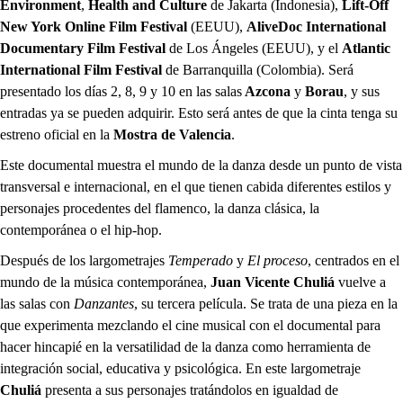
Environment
,
Health and Culture
de Jakarta (Indonesia),
Lift-Off
New York Online Film Festival
(EEUU),
AliveDoc International
Documentary Film Festival
de Los Ángeles (EEUU), y el
Atlantic
International Film Festival
de Barranquilla (Colombia). Será
presentado los días 2, 8, 9 y 10 en las salas
Azcona
y
Borau
, y sus
entradas ya se pueden adquirir. Esto será antes de que la cinta tenga su
estreno oficial en la
Mostra de Valencia
.
Este documental muestra el mundo de la danza desde un punto de vista
transversal e internacional, en el que tienen cabida diferentes estilos y
personajes procedentes del flamenco, la danza clásica, la
contemporánea o el hip-hop.
Después de los largometrajes
Temperado
y
El proceso
, centrados en el
mundo de la música contemporánea,
Juan Vicente Chuliá
vuelve a
las salas con
Danzantes
, su tercera película. Se trata de una pieza en la
que experimenta mezclando el cine musical con el documental para
hacer hincapié en la versatilidad de la danza como herramienta de
integración social, educativa y psicológica. En este largometraje
Chuliá
presenta a sus personajes tratándolos en igualdad de