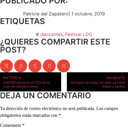
PUBLICADO POR:
Patricia del Zapatero
|
1 octubre, 2019
ETIQUETAS
#
danzantes
,
Festival LDC
¿QUIERES COMPARTIR ESTE
POST?
ANTERIOR
SIGUIENTE
Seff365 inicia en el CICUS un
‘Ventajas de viajar en tren’ ya tiene
ciclo de proyecciones
tráiler y póster
DEJA UN COMENTARIO
Tu dirección de correo electrónico no será publicada.
Los campos
obligatorios están marcados con
*
Comentario
*