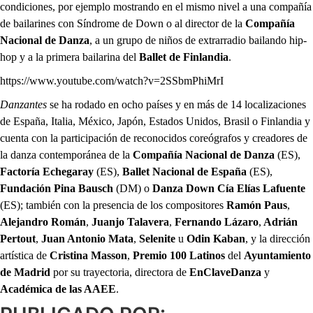
condiciones, por ejemplo mostrando en el mismo nivel a una compañía
de bailarines con Síndrome de Down o al director de la
Compañía
Nacional de Danza
, a un grupo de niños de extrarradio bailando hip-
hop y a la primera bailarina del
Ballet de Finlandia
.
https://www.youtube.com/watch?v=2SSbmPhiMrI
Danzantes
se ha rodado en ocho países y en más de 14 localizaciones
de España, Italia, México, Japón, Estados Unidos, Brasil o Finlandia y
cuenta con la participación de reconocidos coreógrafos y creadores de
la danza contemporánea de la
Compañía Nacional de Danza
(ES),
Factoría Echegaray
(ES),
Ballet Nacional de España
(ES),
Fundación Pina Bausch
(DM) o
Danza Down Cía Elías Lafuente
(ES); también con la presencia de los compositores
Ramón Paus
,
Alejandro Román
,
Juanjo Talavera
,
Fernando Lázaro
,
Adrián
Pertout
,
Juan Antonio Mata
,
Selenite
u
Odin Kaban
, y la dirección
artística de
Cristina Masson
,
Premio 100 Latinos
del
Ayuntamiento
de Madrid
por su trayectoria, directora de
EnClaveDanza
y
Académica de las AAEE
.