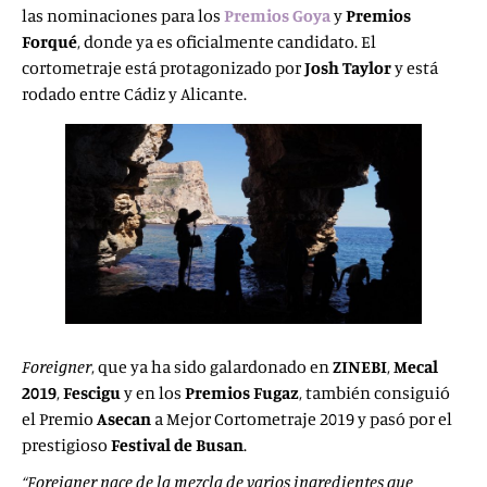
las nominaciones para los
Premios Goya
y
Premios
Forqué
, donde ya es oficialmente candidato. El
cortometraje está protagonizado por
Josh Taylor
y está
rodado entre Cádiz y Alicante.
Foreigner
, que ya ha sido galardonado en
ZINEBI
,
Mecal
2019
,
Fescigu
y en los
Premios Fugaz
, también consiguió
el Premio
Asecan
a Mejor Cortometraje 2019 y pasó por el
prestigioso
Festival de Busan
.
“Foreigner nace de la mezcla de varios ingredientes que