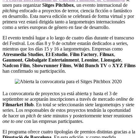
unen para organizar
Sitges Pitchbox
, un evento internacional de
pitching
enfocado a proyectos de terror, ciencia ficción o fantástico
en desarrollo. Esta nueva edición se celebrará de forma virtual y por
primera vez estará dirigida tanto a largometrajes internacionales
como a series europeas de género en fase de desarrollo.
El evento tendrá lugar a lo largo de cuatro días durante el transcurso
del Festival. Los días 8 y 9 de octubre estarán dedicados a series,
mientras que los días 15 y 16 a largometrajes. Empresas como
Atresmedia Studios
,
El Estudio
,
Film Factory
,
Filmax
,
Gaumont
,
Globalgate Entertainment
,
Leonine
,
Lionsgate
,
Nadcon Film
,
Showrunner Films
,
Wild Bunch TV
o
XYZ Films
han confirmado su participación.
La convocatoria de proyectos ya está abierta y hasta el 3 de
septiembre se aceptarán inscripciones a través de mercado
online
de
Filmarket Hub
. En total se seleccionarán siete largometrajes y siete
series. Los responsables de estos proyectos tendrán la oportunidad
de hacer un
pitch
de siete minutos y posteriormente tener reuniones
one to one
con las empresas participantes.
El programa ofrece cuatro tipologías de premios distintas gracias a la
Diputació de Barcelona
. En esta edición, y como medida