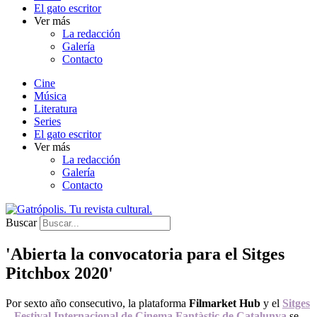
El gato escritor
Ver más
La redacción
Galería
Contacto
Cine
Música
Literatura
Series
El gato escritor
Ver más
La redacción
Galería
Contacto
Buscar
'Abierta la convocatoria para el Sitges
Pitchbox 2020'
Por sexto año consecutivo, la plataforma
Filmarket Hub
y el
Sitges
– Festival Internacional de Cinema Fantàstic de Catalunya
se