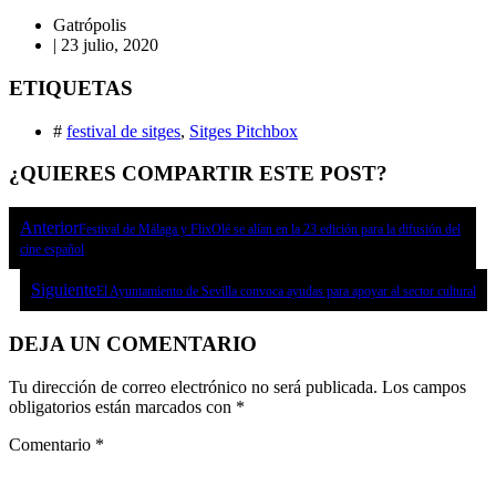
Gatrópolis
|
23 julio, 2020
ETIQUETAS
#
festival de sitges
,
Sitges Pitchbox
¿QUIERES COMPARTIR ESTE POST?
Anterior
Festival de Málaga y FlixOlé se alían en la 23 edición para la difusión del
cine español
Siguiente
El Ayuntamiento de Sevilla convoca ayudas para apoyar al sector cultural
DEJA UN COMENTARIO
Tu dirección de correo electrónico no será publicada.
Los campos
obligatorios están marcados con
*
Comentario
*