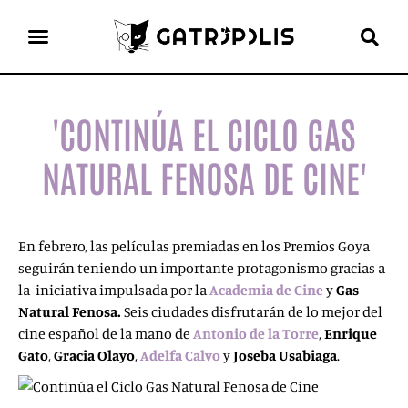
el gato escritor
ver más
'CONTINÚA EL CICLO GAS
NATURAL FENOSA DE CINE'
En febrero, las películas premiadas en los Premios Goya
seguirán teniendo un importante protagonismo gracias a
la iniciativa impulsada por la
Academia de Cine
y
Gas
Natural
Fenosa.
Seis ciudades disfrutarán de lo mejor del
cine español de la mano de
Antonio de la
Torre
,
Enrique
Gato
,
Gracia Olayo
,
Adelfa
Calvo
y
Joseba Usabiaga
.