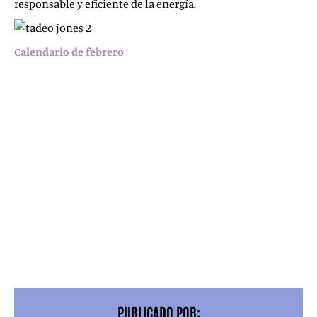
responsable y eficiente de la energía.
Calendario de febrero
Sant Antoni de Portmany (Ibiza) – 8 de febrero,
Cine
Regio
:
La llamada
, con
Gracia Olayo
.
Orihuela (Alicante) – 10 de febrero,
Teatro
Circo
Atanasio Die
:
Tadeo Jones 2. El secreto del Rey Midas
,
con
Enrique Gato
.
Huelva – 15 de febrero,
Gran Teatro
:
Abracadabra
,
con
Antonio de la Torre
.
Castrillón (Asturias) – 16 de febrero,
Valey
Centro
Cultural de Castrillón
:
El autor
, con
Adelfa Calvo
.
Santa Cruz de Tenerife – 22 de febrero,
Teatro
Guimerá
:
La llamada
, con
Gracia Olayo
.
Vilanova i la Geltrú – 24 de febrero,
Teatro
Principal
:
Handia
, con
Joseba Usabiaga
.
PUBLICADO POR: