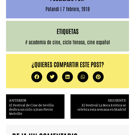
Patandi
|
7 febrero, 2018
ETIQUETAS
#
academia de cine
,
ciclo fenosa
,
cine español
¿QUIERES COMPARTIR ESTE POST?
ANTERIOR
SIGUIENTE
El Festival de Cine de Sevilla
El Festival La Boca Erótica se
dedica un ciclo a Jean-Pierre
celebra esta semana en Madrid
Melville