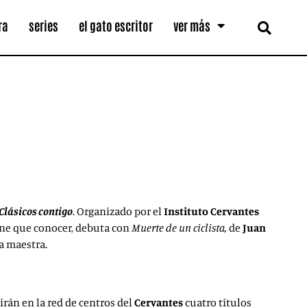
ra
series
el gato escritor
ver más
Clásicos contigo
. Organizado por el
Instituto Cervantes
tiene que conocer, debuta con
Muerte de un ciclista,
de
Juan
a maestra.
irán en la red de centros del
Cervantes
cuatro títulos