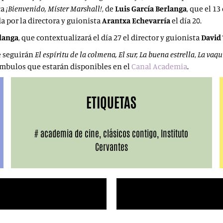
ca
¡Bienvenido, Míster Marshall!
, de
Luis García Berlanga
, que el 1
a por la directora y guionista
Arantxa Echevarría
el día 20.
rlanga
, que contextualizará el día 27 el director y guionista
David
le seguirán
El espíritu de la colmena,
El sur,
La buena estrella
,
La vaqu
ámbulos que estarán disponibles en el
Canal Academia
.
ETIQUETAS
#
academia de cine
,
clásicos contigo
,
Instituto
Cervantes