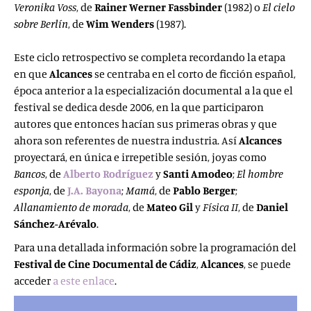
Veronika
Voss
, de
Rainer Werner Fassbinder
(1982) o
El cielo
sobre Berlín
, de
Wim
Wenders
(1987).
Este ciclo retrospectivo se completa recordando la etapa
en que
Alcances
se centraba en el corto de ficción español,
época anterior a la especialización documental a la que el
festival se dedica desde 2006, en la que participaron
autores que entonces hacían sus primeras obras y que
ahora son referentes de nuestra industria. Así
Alcances
proyectará, en única e irrepetible sesión, joyas como
Bancos
, de
Alberto Rodríguez
y
Santi Amodeo
;
El hombre
esponja
, de
J.A. Bayona
;
Mamá
, de
Pablo Berger
;
Allanamiento de morada
, de
Mateo Gil
y
Física II
, de
Daniel
Sánchez-Arévalo
.
Para una detallada información sobre la programación del
Festival de Cine Documental de Cádiz
,
Alcances
, se puede
acceder
a este enlace
.