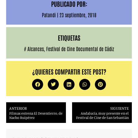
PUBLICADO POR:
Patandi
|
23 septiembre, 2018
ETIQUETAS
#
Alcances
,
Festival de Cine Documental de Cádiz
¿QUIERES COMPARTIR ESTE POST?
ANTERIOR
SIGUIENTE
Filmax estrena El Desentierro, de
Andalucía, muy presente en el
Nacho Ruipérez
Festival de Cine de San Sebastián