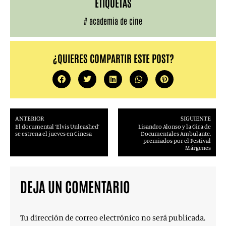
ETIQUETAS
#
academia de cine
¿QUIERES COMPARTIR ESTE POST?
ANTERIOR
SIGUIENTE
El documental ‘Elvis Unleashed’
Lisandro Alonso y la Gira de
se estrena el jueves en Cinesa
Documentales Ambulante,
premiados por el Festival
Márgenes
DEJA UN COMENTARIO
Tu dirección de correo electrónico no será publicada.