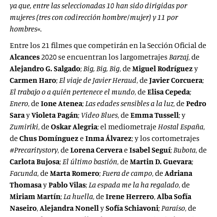
ya que, entre las seleccionadas 10 han sido dirigidas por
mujeres (tres con codirección hombre/mujer) y 11 por
hombres
«.
Entre los 21 filmes que competirán en la Sección Oficial de
Alcances
2020 se encuentran los largometrajes
Barzaj
, de
Alejandro G. Salgado
;
Big, Big, Big
, de
Miguel Rodríguez
y
Carmen Haro
;
El viaje de Javier Heraud
, de
Javier Corcuera
;
El trabajo o a quién pertenece el mundo
, de
Elisa Cepeda
;
Enero
, de
Ione Atenea
;
Las edades sensibles a la luz
, de
Pedro
Sara
y
Violeta Pagán
;
Video Blues
, de
Emma Tussell
; y
Zumiriki
, de
Oskar Alegria
; el mediometraje
Hostal España
,
de
Chus Domínguez
e
Inma Álvarez
; y los cortometrajes
#Precaritystory
, de
Lorena Cervera
e
Isabel Seguí
;
Bubota
, de
Carlota Bujosa
;
El último bastión
, de
Martin D. Guevara
;
Facunda
, de
Marta Romero
;
Fuera de campo
, de
Adriana
Thomasa
y
Pablo Vilas
;
La espada me la ha regalado
, de
Miriam Martín
;
La huella
, de
Irene Herrero
,
Alba Sofía
Naseiro
,
Alejandra Nonell
y
Sofía Schiavoni
;
Paraíso
, de