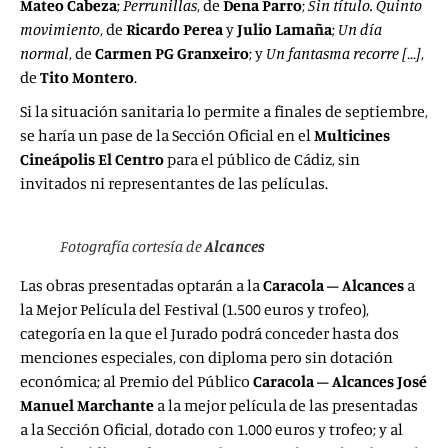
Mateo Cabeza
;
Perrunillas
, de
Dena Parro
;
Sin título. Quinto
movimiento
, de
Ricardo Perea
y
Julio Lamaña
;
Un día
normal
, de
Carmen PG Granxeiro
; y
Un fantasma recorre […]
,
de
Tito Montero
.
Si la situación sanitaria lo permite a finales de septiembre,
se haría un pase de la Sección Oficial en el
Multicines
Cineápolis El Centro
para el público de Cádiz, sin
invitados ni representantes de las películas.
Fotografía cortesía de
Alcances
Las obras presentadas optarán a la
Caracola – Alcances
a
la Mejor Película del Festival (1.500 euros y trofeo),
categoría en la que el Jurado podrá conceder hasta dos
menciones especiales, con diploma pero sin dotación
económica; al Premio del Público
Caracola – Alcances José
Manuel Marchante
a la mejor película de las presentadas
a la Sección Oficial, dotado con 1.000 euros y trofeo; y al