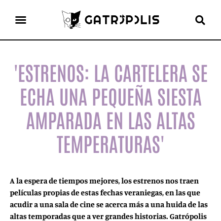
el gato escritor
ver más
'ESTRENOS: LA CARTELERA SE
ECHA UNA PEQUEÑA SIESTA
AMPARADA EN LAS ALTAS
TEMPERATURAS'
A la espera de tiempos mejores, los estrenos nos traen
películas propias de estas fechas veraniegas, en las que
acudir a una sala de cine se acerca más a una huida de las
altas temporadas que a ver grandes historias. Gatrópolis