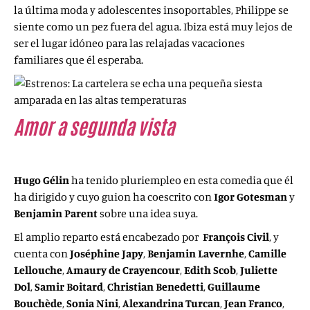
la última moda y adolescentes insoportables, Philippe se
siente como un pez fuera del agua. Ibiza está muy lejos de
ser el lugar idóneo para las relajadas vacaciones
familiares que él esperaba.
Amor a segunda vista
(
Mon inconnue
,
2019)
Hugo Gélin
ha tenido pluriempleo en esta comedia que él
ha dirigido y cuyo guion ha coescrito con
Igor Gotesman
y
Benjamin Parent
sobre una idea suya.
El amplio reparto está encabezado por
François Civil
,
y
cuenta con
Joséphine Japy
,
Benjamin Lavernhe
,
Camille
Lellouche
,
Amaury de Crayencour
,
Edith Scob
,
Juliette
Dol
,
Samir Boitard
,
Christian Benedetti
,
Guillaume
Bouchède
,
Sonia Nini
,
Alexandrina Turcan
,
Jean Franco
,