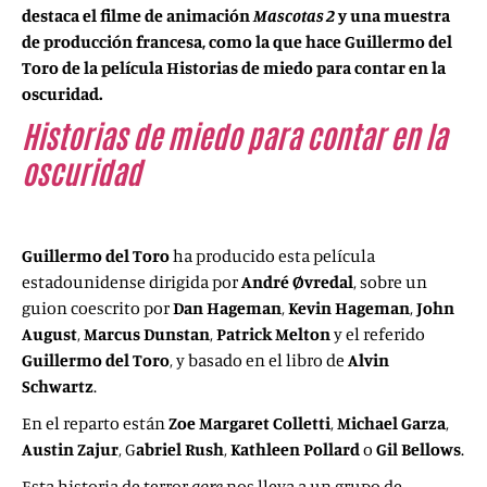
destaca el filme de animación
Mascotas 2
y una muestra
de producción francesa, como la que hace Guillermo del
Toro de la película
Historias de miedo para contar en la
oscuridad
.
Historias de miedo para contar en la
oscuridad
(
Scary Stories to Tell in the
Dark
, 2019)
Guillermo del Toro
ha producido esta película
estadounidense dirigida por
André Øvredal
, sobre un
guion coescrito por
Dan Hageman
,
Kevin Hageman
,
John
August
,
Marcus Dunstan
,
Patrick Melton
y el referido
Guillermo del Toro
, y basado en el libro de
Alvin
Schwartz
.
En el reparto están
Zoe Margaret Colletti
,
Michael Garza
,
Austin Zajur
,
G
abriel Rush
,
Kathleen Pollard
o
Gil Bellows
.
Esta historia de terror
gore
nos lleva a un grupo de