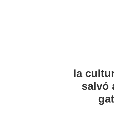
la cultu
salvó 
ga