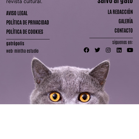
LA REDACCIÓN
AVISO LEGAL
GALERÍA
POLÍTICA DE PRIVACIDAD
CONTACTO
POLÍTICA DE COOKIES
síguenos en:
gatrópolis
web:
mintha estudio