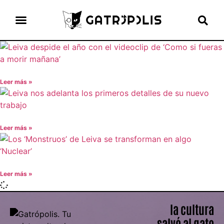
el gato escritor
ver más
Leer más »
Leer más »
Leer más »
la cultura
salvó al gato