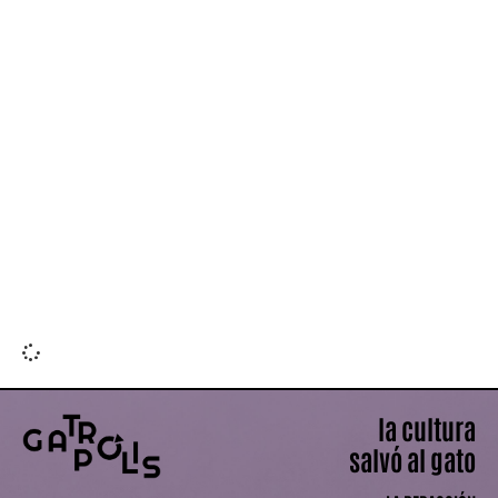
Leer más »
la cultura
salvó al gato