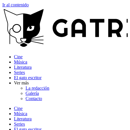
Ir al contenido
Cine
Música
Literatura
Series
El gato escritor
Ver más
La redacción
Galería
Contacto
Cine
Música
Literatura
Series
El gato escritor