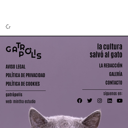
Leer más »
la cultura
salvó al gato
LA REDACCIÓN
AVISO LEGAL
GALERÍA
POLÍTICA DE PRIVACIDAD
CONTACTO
POLÍTICA DE COOKIES
síguenos en:
gatrópolis
web:
mintha estudio