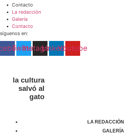
Contacto
La redacción
Galería
Contacto
síguenos en:
cebook
Twitter
Instagram
Linkedin
Youtube
la cultura
salvó al
gato
LA REDACCIÓN
GALERÍA