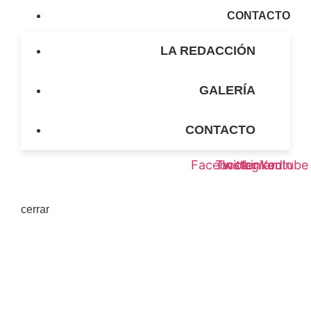
CONTACTO
LA REDACCIÓN
GALERÍA
CONTACTO
Facebook
Twitter
Instagram
Linkedin
Youtube
cerrar