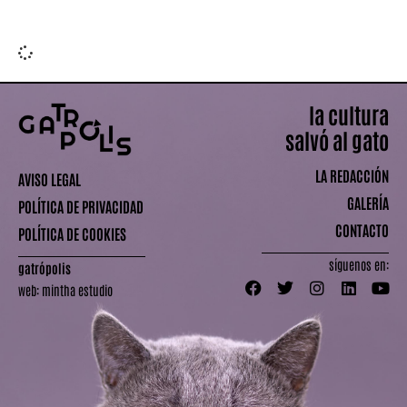
Leer más »
la cultura
salvó al gato
LA REDACCIÓN
AVISO LEGAL
GALERÍA
POLÍTICA DE PRIVACIDAD
CONTACTO
POLÍTICA DE COOKIES
síguenos en:
gatrópolis
web:
mintha estudio