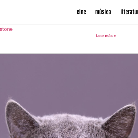
cine
música
literatu
Leer más »