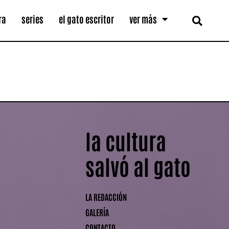
ra
series
el gato escritor
ver más
la cultura
salvó al gato
LA REDACCIÓN
GALERÍA
CONTACTO