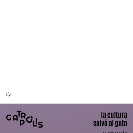
Leer más »
la cultura
salvó al gato