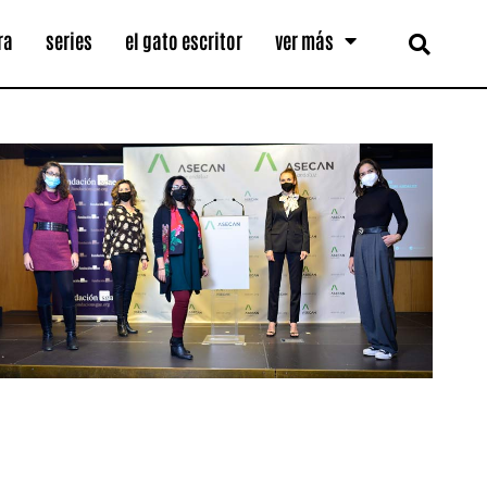
ra
series
el gato escritor
ver más