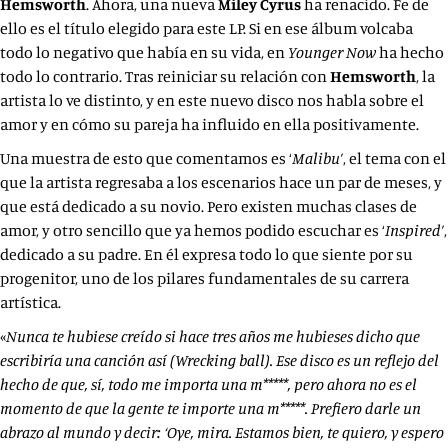
Hemsworth
. Ahora, una nueva
Miley Cyrus
ha renacido. Fe de
ello es el título elegido para este LP. Si en ese álbum volcaba
todo lo negativo que había en su vida, en
Younger Now
ha hecho
todo lo contrario. Tras reiniciar su relación con
Hemsworth
, la
artista lo ve distinto, y en este nuevo disco nos habla sobre el
amor y en cómo su pareja ha influido en ella positivamente.
Una muestra de esto que comentamos es ‘
Malibu’
, el tema con el
que la artista regresaba a los escenarios hace un par de meses, y
que está dedicado a su novio. Pero existen muchas clases de
amor, y otro sencillo que ya hemos podido escuchar es ‘
Inspired’
,
dedicado a su padre. En él expresa todo lo que siente por su
progenitor, uno de los pilares fundamentales de su carrera
artística.
«
Nunca te hubiese creído si hace tres años me hubieses dicho que
escribiría una canción así (Wrecking ball). Ese disco es un reflejo del
hecho de que, sí, todo me importa una m*****, pero ahora no es el
momento de que la gente te importe una m*****. Prefiero darle un
abrazo al mundo y decir: ‘Oye, mira. Estamos bien, te quiero, y espero