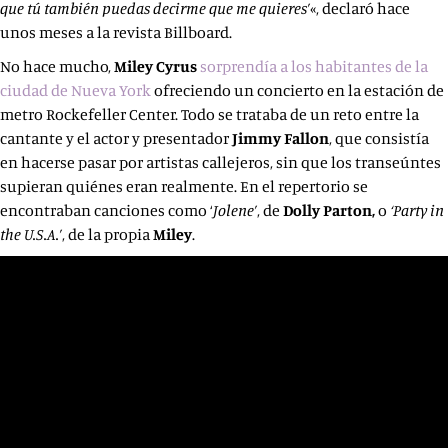
que tú también puedas decirme que me quieres’
«, declaró hace
unos meses a la revista Billboard.
No hace mucho,
Miley Cyrus
sorprendía a los habitantes de la
ciudad de Nueva York
ofreciendo un concierto en la estación de
metro Rockefeller Center. Todo se trataba de un reto entre la
cantante y el actor y presentador
Jimmy Fallon
, que consistía
en hacerse pasar por artistas callejeros, sin que los transeúntes
supieran quiénes eran realmente. En el repertorio se
encontraban canciones como ‘
Jolene’
, de
Dolly Parton,
o
‘Party in
the U.S.A.’
, de la propia
Miley
.