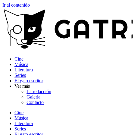
Ir al contenido
Cine
Música
Literatura
Series
El gato escritor
Ver más
La redacción
Galería
Contacto
Cine
Música
Literatura
Series
El gato escritor