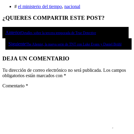
#
el ministerio del tiempo
,
nacional
¿QUIERES COMPARTIR ESTE POST?
Anterior
Detalles sobre la tercera temporada de True Detective
Siguiente
The Alienist, la nueva serie de TNT con Luke Evans y Daniel Brühl
DEJA UN COMENTARIO
Tu dirección de correo electrónico no será publicada.
Los campos
obligatorios están marcados con
*
Comentario
*