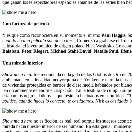
que ganan los telespectadores españoles amantes de las series bien he
Con factura de película
Y es que como reconociera en su momento el mismo
Paul Haggis
,
Sh
cuando en una película son dos o tres
”. Comenzó a grabarse el 1 de 
la historia, el joven político de origen polaco Nick Wasicsko. Le ac
Balaban
,
Peter Riegert
,
Michael Stahl-David
,
Natalie Paul
,
Ilfen
Una mirada interior
Show me a hero
fue reconocida en la gala de los Globos de Oro de 2
ambientada en la localidad neoyorquina de Yonkers, y narra la tensa s
de viviendas protegidas en barrios de clase media habitados por blanc
en un ambiente de enorme crispación. En la tesitura de cumplir su pro
estaban los negros, latinos… que residían hacinados en suburbios. “
T
político, cuando haces lo correcto, te castigamos. Nick es castigado 
Show me a hero
no es ficción, es real; real porque los sucesos aconte
mirada hacia nuestro interior de ser humano. En esta genial miniserie 
efectivamente, el comportamiento de los ciudadanos de ambos lados de 