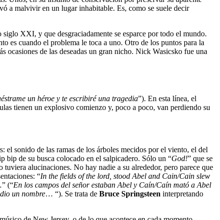
evó a malvivir en un lugar inhabitable. Es, como se suele decir
no siglo XXI, y que desgraciadamente se esparce por todo el mundo.
into es cuando el problema le toca a uno. Otro de los puntos para la
n más ocasiones de las deseadas un gran nicho. Nick Wasicsko fue una
éstrame un héroe y te escribiré una tragedia
”). En esta línea, el
culas tienen un explosivo comienzo y, poco a poco, van perdiendo su
: el sonido de las ramas de los árboles mecidos por el viento, el del
bip bip de su busca colocado en el salpicadero. Sólo un “
God!
” que se
o tuviera alucinaciones. No hay nadie a su alrededor, pero parece que
entaciones: “
In the fields of the lord, stood Abel and Cain/Cain slew
” (“
En los campos del señor estaban Abel y Caín/Caín mató a Abel
e dio un nombre
… “). Se trata de
Bruce Springsteen
interpretando
el músico de New Jersey, o de lo que acontece en cada momento.