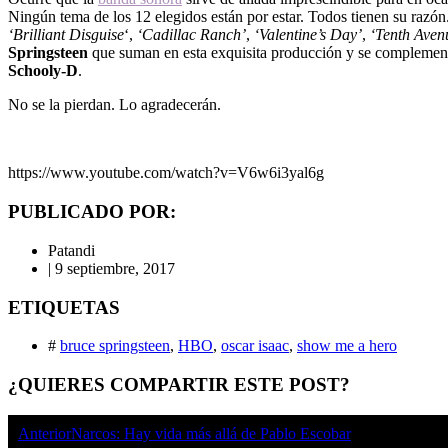
Ningún tema de los 12 elegidos están por estar. Todos tienen su razón
‘Brilliant Disguise
‘,
‘Cadillac Ranch’
,
‘Valentine’s Day’
,
‘Tenth Aven
Springsteen
que suman en esta exquisita producción y se compleme
Schooly-D
.
No se la pierdan. Lo agradecerán.
https://www.youtube.com/watch?v=V6w6i3yal6g
PUBLICADO POR:
Patandi
|
9 septiembre, 2017
ETIQUETAS
#
bruce springsteen
,
HBO
,
oscar isaac
,
show me a hero
¿QUIERES COMPARTIR ESTE POST?
Anterior
Narcos: Hay vida más allá de Pablo Escobar