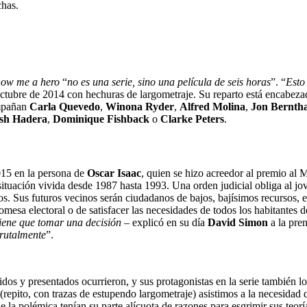
chas.
ow me a hero
“
no es una serie, sino una película de seis horas
”. “
Esto
octubre de 2014 con hechuras de largometraje. Su reparto está encabez
ompañan
Carla Quevedo
,
Winona Ryder
,
Alfred Molina
,
Jon Berntha
esh Hadera
,
Dominique Fishback
o
Clarke Peters
.
015 en la persona de
Oscar Isaac
, quien se hizo acreedor al premio al 
ituación vivida desde 1987 hasta 1993. Una orden judicial obliga al jo
os. Sus futuros vecinos serán ciudadanos de bajos, bajísimos recursos,
mesa electoral o de satisfacer las necesidades de todos los habitantes d
iene que tomar una decisión
– explicó en su día
David Simon
a la pre
brutalmente
”.
cidos y presentados ocurrieron, y sus protagonistas en la serie también 
(repito, con trazas de estupendo largometraje) asistimos a la necesidad 
la polémica tenían su parte alícuota de razones para esgrimir sus teorí