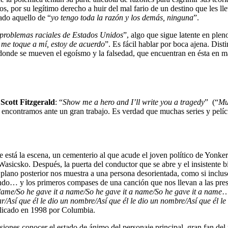
ros, por su legítimo derecho a huir del mal fario de un destino que les ll
lado aquello de “
yo tengo toda la razón y los demás, ninguna
”.
 problemas raciales de Estados Unidos
”, algo que sigue latente en ple
 me toque a mí, estoy de acuerdo
”. Es fácil hablar por boca ajena. Dist
 por donde se mueven el egoísmo y la falsedad, que encuentran en ésta e
 Scott Fitzgerald
: “
Show me a hero and I’ll write you a tragedy
” (“
Mu
 encontramos ante un gran trabajo. Es verdad que muchas series y pelí
e está la escena, un cementerio al que acude el joven político de Yonkers
 Wasicsko. Después, la puerta del conductor que se abre y el insistente 
r plano posterior nos muestra a una persona desorientada, como si inclus
fondo… y los primeros compases de una canción que nos llevan a las pres
e blame/So he gave it a name/So he gave it a name/So he gave it a name
…
ar/Así que él le dio un nombre/Así que él le dio un nombre/Así que él l
licado en 1998 por Columbia.
asiones conocer el estado de ánimo del personaje principal, gran fan d