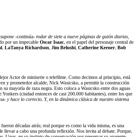
 supone
-continúa-
rodar de siete a nueve páginas de guión diarias,
ado por un impecable
Oscar Isaac
, en el papel del personaje central de
l
,
LaTanya Richardson
,
Jim Belushi
,
Catherine Keener
,
Bob
Mejor Actor de miniserie o telefilme. Como decimos al principio, está
ven y prometedor alcalde, Nick Wasicsko, a permitir la construcción
 en su mayoría de raza negra. Esto coloca a Wasicsko entre dos aguas
e Yonkers (ciudad entonces de casi 200.000 habitantes), entre los que
nsa-
y hace lo correcto. Y, en la dinámica clásica de nuestro sistema
lo fueron décadas atrás; real porque es como la vida misma, es una
de llevar a cabo una profunda reflexión. Nos invita al debate. Porque,
as. Unos, en su instinto de conservación por preservar su aparente