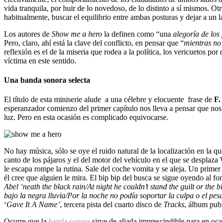
vida tranquila, por huir de lo novedoso, de lo distinto a sí mismos. Ot
habitualmente, buscar el equilibrio entre ambas posturas y dejar a un 
Los autores de
Show me a hero
la definen como “una
alegoría de los
Pero, claro, ahí está la clave del conflicto, en pensar que “
mientras no
reflexión es el de la miseria que rodea a la política, los vericuetos
víctima en este sentido.
Una banda sonora selecta
El título de esta miniserie alude a una célebre y elocuente frase de
F.
esperanzador comienzo del primer capítulo nos lleva a pensar que nos
luz. Pero en esta ocasión es complicado equivocarse.
No hay música, sólo se oye el ruido natural de la localización en la qu
canto de los pájaros y el del motor del vehículo en el que se desplaza
le escapa rompe la rutina. Sale del coche vomita y se aleja. Un prime
él cree que alguien le mira. El bip bip del busca se sigue oyendo al 
Abel ‘neath the black rain/At night he couldn’t stand the guilt or th
bajo la negra lluvia/Por la noche no podía soportar la culpa o el pes
‘
Gave It A Name’
, tercera pista del cuarto disco de
Tracks
, álbum pub
Ocurre que la
banda sonora
sirve de aliada imprescindible para en oc