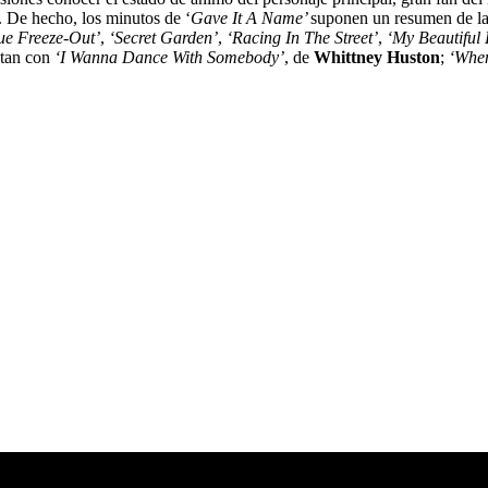
. De hecho, los minutos de ‘
Gave It A Name’
suponen un resumen de la 
ue Freeze-Out’
,
‘Secret Garden’
,
‘Racing In The Street’
,
‘My Beautiful
ntan con
‘I Wanna Dance With Somebody’
, de
Whittney Huston
;
‘When