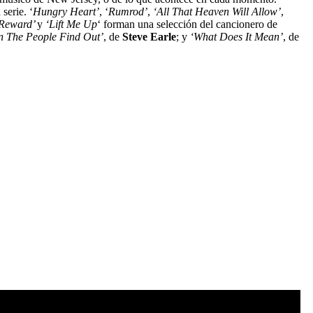
serie. ‘
Hungry Heart’
, ‘
Rumrod’
,
‘All That Heaven Will Allow’
,
 Reward’
y
‘Lift Me Up
‘ forman una selección del cancionero de
 The People Find Out’
, de
Steve Earle
; y
‘What Does It Mean’
, de