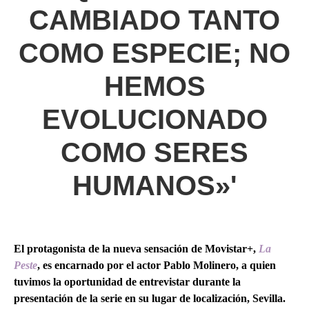
CAMBIADO TANTO
COMO ESPECIE; NO
HEMOS
EVOLUCIONADO
COMO SERES
HUMANOS»'
El protagonista de la nueva sensación de Movistar+,
La
Peste
, es encarnado por el actor Pablo Molinero, a quien
tuvimos la oportunidad de entrevistar durante la
presentación de la serie en su lugar de localización, Sevilla.