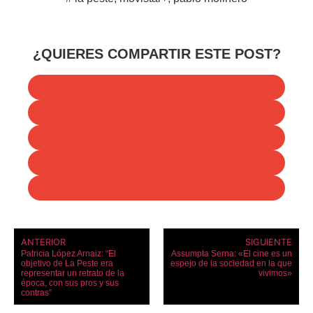
¿QUIERES COMPARTIR ESTE POST?
ANTERIOR
SIGUIENTE
Patricia López Arnaiz: “El
Assumpta Serna: «El cine es un
objetivo de La Peste era
espejo de la sociedad en la que
representar un retrato de la
vivimos»
época, con sus pros y sus
contras”